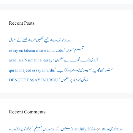
Recent Posts
روداد نویسی ،روداد کیسے لکھیں؟ روداد لکھنے کے اصول
essay on taleem e niswan in urdu/تعلیم نسواں
azadi aik Naimat hai essay/آزادی ایک نعمت ہے مضمون
quran majeed essay in urdu/قرآن مجید میری پسندیدہ کتاب
DENGUE ESSAY IN URDU/ڈینگی بخار پر مضمون
Recent Comments
دو دوستوں کے درمیان علم کے فوائد پر مکالمہ - July 2024
on
روداد نویسی ،روداد