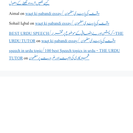
کیسے لکھیں؟ روداد لکھنے کے اصول
Aimal
on
waqt ki pabandi essay/ وقت کی پابندی مضمون
Sohail Iqbal
on
waqt ki pabandi essay/ وقت کی پابندی مضمون
BEST URDU SPEECH/کرپشن اور بے انصافی کے موضوع پر تقریر - THE
URDU TUTOR
on
waqt ki pabandi essay/ وقت کی پابندی مضمون
speech in urdu topic/100 best Speech topics in urdu - THE URDU
TUTOR
on
شجرکاری کی اہمیت اور ضرورت پر مضمون