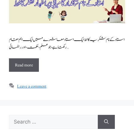
استاد کے نام شکریہ کا خط ایک استاد معاشرے میں ایک اہم مقام
رکھتا ہے، جو علم، حکمت، اور رہنمائی …
Read more
Leave a comment
Search
for: