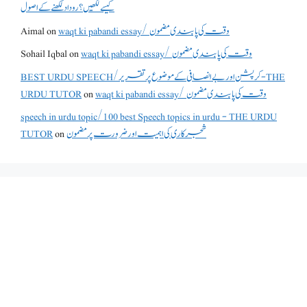
کیسے لکھیں؟ روداد لکھنے کے اصول
Aimal
on
waqt ki pabandi essay/ وقت کی پابندی مضمون
Sohail Iqbal
on
waqt ki pabandi essay/ وقت کی پابندی مضمون
BEST URDU SPEECH/کرپشن اور بے انصافی کے موضوع پر تقریر - THE
URDU TUTOR
on
waqt ki pabandi essay/ وقت کی پابندی مضمون
speech in urdu topic/100 best Speech topics in urdu - THE URDU
TUTOR
on
شجرکاری کی اہمیت اور ضرورت پر مضمون