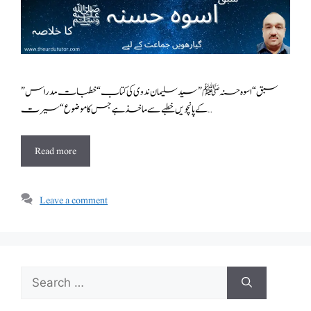
سبق “اسوہ حسنہ ﷺ” سید سلیمان ندوی کی کتاب “خطبات مدراس”
کے پانچویں خطبےسے ماخذ ہے جس کا موضوع “سیرت …
Read more
Leave a comment
Search
for: