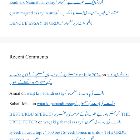
azadi aik Naimat hai essay/آزادی ایک نعمت ہے مضمون
quran majeed essay in urdu/قرآن مجید میری پسندیدہ کتاب
DENGUE ESSAY IN URDU/ڈینگی بخار پر مضمون
Recent Comments
دو دوستوں کے درمیان علم کے فوائد پر مکالمہ - July 2024
on
روداد نویسی ،روداد
کیسے لکھیں؟ روداد لکھنے کے اصول
Aimal
on
waqt ki pabandi essay/ وقت کی پابندی مضمون
Sohail Iqbal
on
waqt ki pabandi essay/ وقت کی پابندی مضمون
BEST URDU SPEECH/کرپشن اور بے انصافی کے موضوع پر تقریر - THE
URDU TUTOR
on
waqt ki pabandi essay/ وقت کی پابندی مضمون
speech in urdu topic/100 best Speech topics in urdu - THE URDU