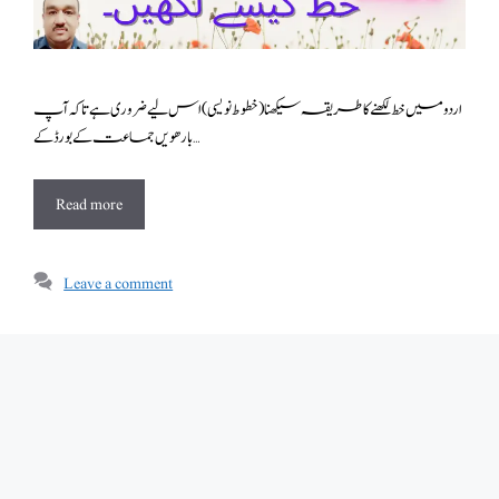
اردو میں خط لکھنے کا طریقہ سیکھنا(خطوط نویسی ) اس لیے ضروری ہے تاکہ آپ
بارھویں جماعت کے بورڈ کے …
Read more
Leave a comment