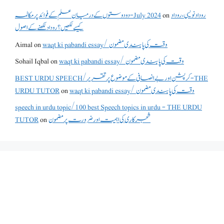
روداد نویسی ،روداد
on
دو دوستوں کے درمیان علم کے فوائد پر مکالمہ - July 2024
کیسے لکھیں؟ روداد لکھنے کے اصول
waqt ki pabandi essay/ وقت کی پابندی مضمون
on
Aimal
waqt ki pabandi essay/ وقت کی پابندی مضمون
on
Sohail Iqbal
BEST URDU SPEECH/کرپشن اور بے انصافی کے موضوع پر تقریر - THE
waqt ki pabandi essay/ وقت کی پابندی مضمون
on
URDU TUTOR
speech in urdu topic/100 best Speech topics in urdu - THE URDU
شجرکاری کی اہمیت اور ضرورت پر مضمون
on
TUTOR