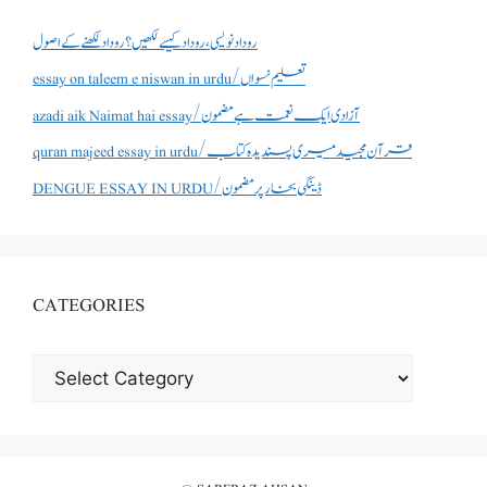
روداد نویسی ،روداد کیسے لکھیں؟ روداد لکھنے کے اصول
essay on taleem e niswan in urdu/تعلیم نسواں
azadi aik Naimat hai essay/آزادی ایک نعمت ہے مضمون
quran majeed essay in urdu/قرآن مجید میری پسندیدہ کتاب
DENGUE ESSAY IN URDU/ڈینگی بخار پر مضمون
CATEGORIES
CATEGORIES