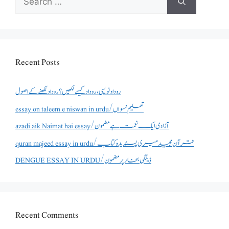
for:
Recent Posts
روداد نویسی ،روداد کیسے لکھیں؟ روداد لکھنے کے اصول
essay on taleem e niswan in urdu/تعلیم نسواں
azadi aik Naimat hai essay/آزادی ایک نعمت ہے مضمون
quran majeed essay in urdu/قرآن مجید میری پسندیدہ کتاب
DENGUE ESSAY IN URDU/ڈینگی بخار پر مضمون
Recent Comments