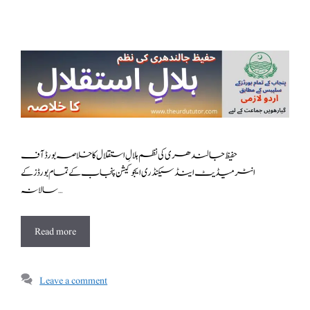
حفیظ جالندھری کی نظم ہلالِ استقلال کا خلاصہ بورڈ آف
انٹرمیڈیٹ اینڈ سیکنڈری ایجوکیشن پنجاب کے تمام بورڈز کے
سالانہ …
Read more
Leave a comment