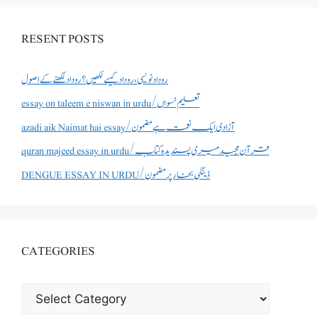
RESENT POSTS
روداد نویسی ،روداد کیسے لکھیں؟ روداد لکھنے کے اصول
essay on taleem e niswan in urdu/تعلیم نسواں
azadi aik Naimat hai essay/آزادی ایک نعمت ہے مضمون
quran majeed essay in urdu/قرآن مجید میری پسندیدہ کتاب
DENGUE ESSAY IN URDU/ڈینگی بخار پر مضمون
CATEGORIES
CATEGORIES