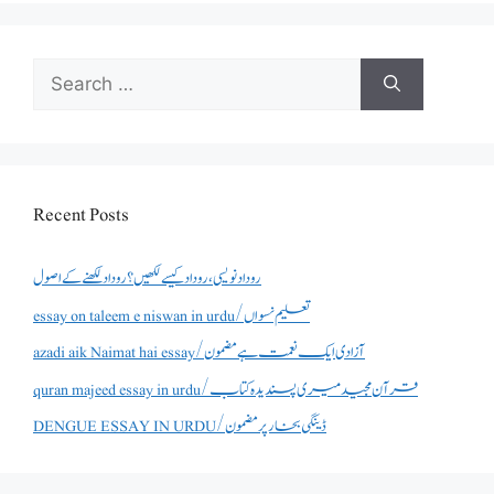
Search
for:
Recent Posts
روداد نویسی ،روداد کیسے لکھیں؟ روداد لکھنے کے اصول
essay on taleem e niswan in urdu/تعلیم نسواں
azadi aik Naimat hai essay/آزادی ایک نعمت ہے مضمون
quran majeed essay in urdu/قرآن مجید میری پسندیدہ کتاب
DENGUE ESSAY IN URDU/ڈینگی بخار پر مضمون