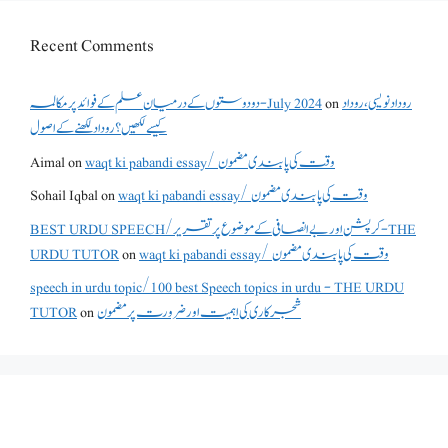
Recent Comments
روداد نویسی ،روداد
on
دو دوستوں کے درمیان علم کے فوائد پر مکالمہ - July 2024
کیسے لکھیں؟ روداد لکھنے کے اصول
waqt ki pabandi essay/ وقت کی پابندی مضمون
on
Aimal
waqt ki pabandi essay/ وقت کی پابندی مضمون
on
Sohail Iqbal
BEST URDU SPEECH/کرپشن اور بے انصافی کے موضوع پر تقریر - THE
waqt ki pabandi essay/ وقت کی پابندی مضمون
on
URDU TUTOR
speech in urdu topic/100 best Speech topics in urdu - THE URDU
شجرکاری کی اہمیت اور ضرورت پر مضمون
on
TUTOR