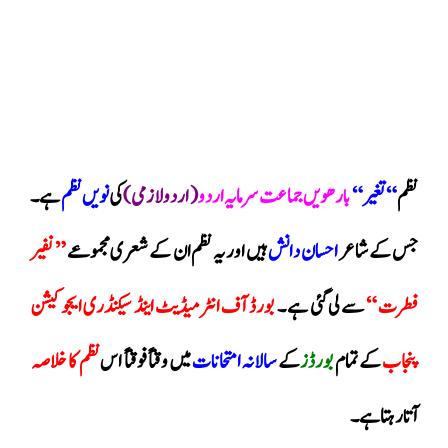
نظم
“تغیر “
بارھویں جماعت
سرمایہ اردو
( اردولازمی )
کی
نویں نظم
ہے ۔
جس کے شاعر
احسان دانش
ہیں اور یہ نظم ان کے شعری مجموعے
” نفیر
فطرت “
سے لی گئی ہے ۔
بورڈ آف انٹرمیڈیٹ اینڈ سیکنڈری ایجوکیشن
پنجاب
کے تمام
بورڈز
کے
سالانہ امتحانات
میں وقتاً فوقتاً اس
نظم کا خلاصہ
آتا رہتا ہے ۔