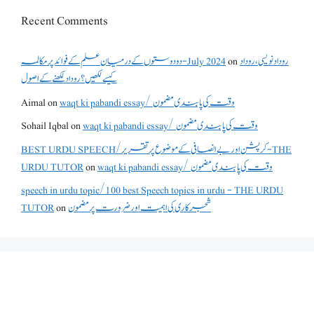
Recent Comments
روداد نویسی ،روداد
on
دو دوستوں کے درمیان علم کے فوائد پر مکالمہ - July 2024
کیسے لکھیں؟ روداد لکھنے کے اصول
waqt ki pabandi essay/ وقت کی پابندی مضمون
on
Aimal
waqt ki pabandi essay/ وقت کی پابندی مضمون
on
Sohail Iqbal
BEST URDU SPEECH/کرپشن اور بے انصافی کے موضوع پر تقریر - THE
waqt ki pabandi essay/ وقت کی پابندی مضمون
on
URDU TUTOR
speech in urdu topic/100 best Speech topics in urdu - THE URDU
شجرکاری کی اہمیت اور ضرورت پر مضمون
on
TUTOR