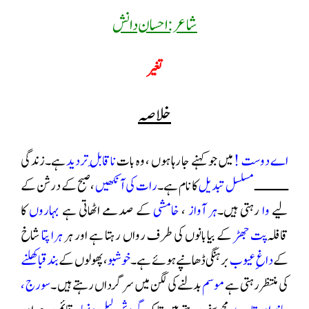
شاعر: احسان دانش
تغیر
خلاصہ
اے دوست !
میں جو کہنے جا رہا ہوں ، وہ بات
ناقابلِ تردید
ہے۔زندگی
ـــــــ
مسلسل تبدیل
کا نام ہے۔
رات کی آنکھیں
،صبح کے درشن کے
لیے
وا
رہتی ہیں۔
ہر آواز
،
خامشی
کے صدمے اٹھاتی ہے
بہاروں
کا
قافلہ
پت جھڑ
کے بیابانوں کی طرف رواں رہتا ہے اور ہر
ہرا پتا
شاخ
کے
داغ ِ عیوب
برہنگی ڈھانپے ہوئے ہے۔
خوشبو
، پھولوں کے
بند قبا کھلنے
کی منتظر رہتی ہے
موسم
بدلنے کی لگن میں سرگرداں رہتے ہیں ۔
سورج ،