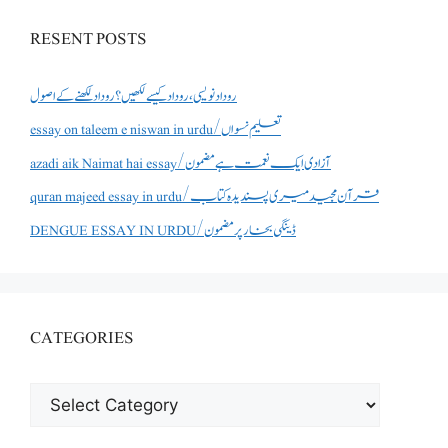
RESENT POSTS
روداد نویسی ،روداد کیسے لکھیں؟ روداد لکھنے کے اصول
essay on taleem e niswan in urdu/تعلیم نسواں
azadi aik Naimat hai essay/آزادی ایک نعمت ہے مضمون
quran majeed essay in urdu/قرآن مجید میری پسندیدہ کتاب
DENGUE ESSAY IN URDU/ڈینگی بخار پر مضمون
CATEGORIES
CATEGORIES