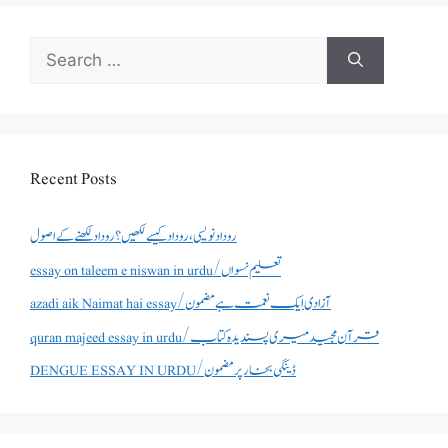
Search
for:
Recent Posts
روداد نویسی ،روداد کیسے لکھیں؟ روداد لکھنے کے اصول
essay on taleem e niswan in urdu/تعلیم نسواں
azadi aik Naimat hai essay/آزادی ایک نعمت ہے مضمون
quran majeed essay in urdu/قرآن مجید میری پسندیدہ کتاب
DENGUE ESSAY IN URDU/ڈینگی بخار پر مضمون