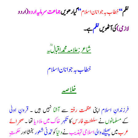
نظم
“
خطاب بہ جوانان اسلام
”
گیارھویں
جماعت
سرمایہ اردو
( اردو
لازمی )
کی آٹھویں
نظم
ہے ۔
شاعر: علامہ محمد اقبال ؒ۔
خطاب بہ جوانان اسلام
خلاصہ
فرزندانِ اسلام
اپنی
عظمت رفتہ
سے
آشنا
نہیں ہیں ۔
قرونِ اولیٰ
کے
مسلمانوں
نے
سلطنتِ فارس
کا
تکبر
خاک میں ملا دیا
تھا ۔
صحرائے
عرب
میں
پھیلنے والی
اسلامی تہذیب
نے
دنیا
کو
تمدنی شعور
بخشا اور
حکمتِ