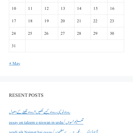
10
11
12
13
14
15
16
17
18
19
20
21
22
23
24
25
26
27
28
29
30
31
« May
RESENT POSTS
روداد نویسی ،روداد کیسے لکھیں؟ روداد لکھنے کے اصول
essay on taleem e niswan in urdu/تعلیم نسواں
azadi aik Naimat hai essay/آزادی ایک نعمت ہے مضمون