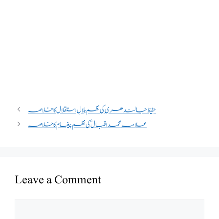
حفیظ جالندھری کی نظم ہلالِ استقلال کا خلاصہ
علامہ محمد اقبال ؒ کی نظم پیغام کا خلاصہ
Leave a Comment
Comment