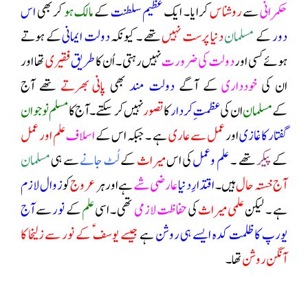
حکمرانی
سے
روشناس
کرایا ۔ ایک
عظیم سلطنت
کے
مالک ہو
کر بھی
اس
دور
کے
مسلمان
دنیا پرست نہیں
تھے ۔ کیونکہ
دولت ایمانی
کے ہوتے
ہوئے کسی اور
دولت کی ضرورت
نہیں رہتی ۔ اُن کا
طریق
فقیری
تھا اور
ان کی
خودداری
کے آگے
دولت مند
بھی
پانی بھرتے
تھے آج
کے
مسلمان
ان کی
عظمتِ کردار
کا
تصور
نہیں کر سکتے ۔ آج کا
مسلم نوجوان
گفتار کا غازی
اور
عمل سے عاری
ہے ۔ جبکہ اس کے
اسلاف
علم اور عمل
کے
پیکر
تھے ۔
علم وعمل
کی اس
میراث
کے
لُٹ جانے
سے ہی
مسلمان
آج خستہ حال
ہیں ۔
اقتدارِ دنیا
عارضی شے
ہے اور ہر
عروج
کو
زوال لازم
ہے ۔ لیکن
علمی میراث
کی
حفاظت لازمی
تھی ۔ اسی
علم
کے
نور
سے
آج
یورپ کا ظلمت کدہ ایسے ہی روشن
ہے
جیسے یوسف ؑ کے نور سے زلیخا کا
آنگن روشن
تھا۔