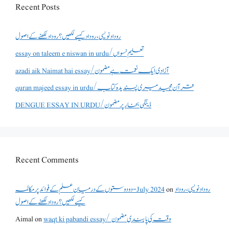
Recent Posts
روداد نویسی ،روداد کیسے لکھیں؟ روداد لکھنے کے اصول
essay on taleem e niswan in urdu/تعلیم نسواں
azadi aik Naimat hai essay/آزادی ایک نعمت ہے مضمون
quran majeed essay in urdu/قرآن مجید میری پسندیدہ کتاب
DENGUE ESSAY IN URDU/ڈینگی بخار پر مضمون
Recent Comments
روداد نویسی ،روداد
on
دو دوستوں کے درمیان علم کے فوائد پر مکالمہ - July 2024
کیسے لکھیں؟ روداد لکھنے کے اصول
waqt ki pabandi essay/ وقت کی پابندی مضمون
on
Aimal