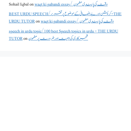
waqt ki pabandi essay/ وقت کی پابندی مضمون
on
Sohail Iqbal
BEST URDU SPEECH/کرپشن اور بے انصافی کے موضوع پر تقریر - THE
waqt ki pabandi essay/ وقت کی پابندی مضمون
on
URDU TUTOR
speech in urdu topic/100 best Speech topics in urdu - THE URDU
شجرکاری کی اہمیت اور ضرورت پر مضمون
on
TUTOR