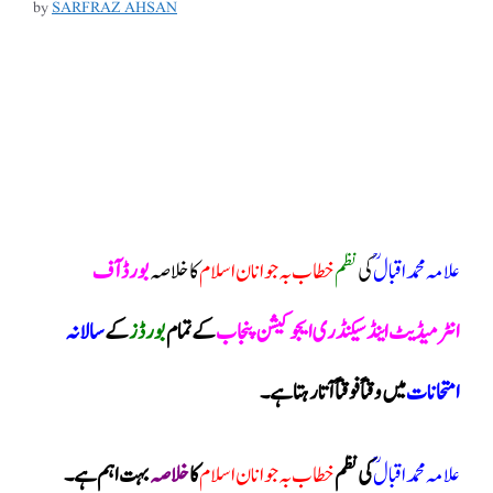
by
SARFRAZ AHSAN
علامہ محمد اقبال ؒ
کی
نظم
خطاب بہ جوانان اسلام
کا خلاصہ
بورڈ آف
انٹرمیڈیٹ اینڈ سیکنڈری ایجوکیشن پنجاب
کے تمام
بورڈز
کے
سالانہ
امتحانات
میں وقتاً فوقتاً
آتا رہتا ہے ۔
علامہ محمد اقبال ؒ
کی نظم
خطاب بہ جوانان اسلام
کا
خلاصہ
بہت اہم ہے ۔