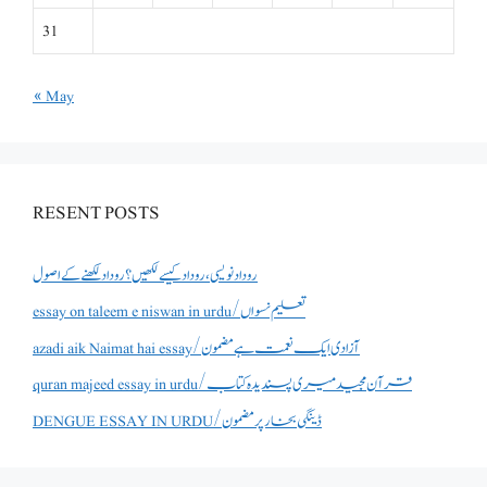
31
« May
RESENT POSTS
روداد نویسی ،روداد کیسے لکھیں؟ روداد لکھنے کے اصول
essay on taleem e niswan in urdu/تعلیم نسواں
azadi aik Naimat hai essay/آزادی ایک نعمت ہے مضمون
quran majeed essay in urdu/قرآن مجید میری پسندیدہ کتاب
DENGUE ESSAY IN URDU/ڈینگی بخار پر مضمون