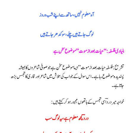
آہ معلوم نہیں ، ساتھ سے اپنےشب وروز
لوگ جاتے ہیں چلے ، سو کدھر جاتے ہیں
بنیادی فلسفہ: “حیات بعد از موت” موضوع سخن ہے
تشریح:
فلسفہ حیات بعد از موت ” ایسا موضوع سخن ہے جو صوفی شاعروں کا ہمیشہ
پسندیدہ موضوع رہا ہے ۔ اس سوال کے جواب کی تلاش میں شاعر اور قاری کا تجسس بڑھ
جاتا ہے ۔
خواجہ میر دردؔ اسی تجسس کے ہاتھوں مجبور ہو کر کہتے ہیں :
دردؔ کچھ معلوم ہے ، یہ لوگ سب