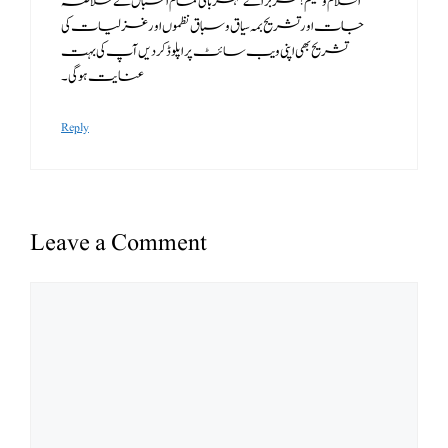
السلام و علیکم ! سر براے مہربانی تمام اسباق کے خلاصہ
جات اور تشریح بمہ سياق و سباق نظموں اور غزلیات کی
تشریح بھی اپنی ویب سائٹ پر اپلوڈ کر دیں آپ کی بہت
عنایت ہو گی ۔
Reply
Leave a Comment
Comment