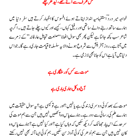
کس طرف سے آئے تھے ، کیدھر چلے
خواجہ میر دردؔ استفہامیہ انداز اپناتے ہوئے افسوس کا اظہار کرتے ہیں سفر دنیا میں
ہمارے ساتھ رہنے والے ساتھی اور رفیق کہاں ، کیسے اور کیوں چلے جاتے ہیں ۔ اگرچہ
شاعر سب کچھ جانتا ہے لیکن پھر بھی سوال اٹھانا “صنعت تجاہل عارفانہ” کے زمرے
میں آتا ہے ۔ روز آفرینش سے شروع ہونے والا یہ سلسلہ تا قیامت جاری رہے گا۔جو اس
دنیا میں آیا ہے اس کو جانا بھی لازمی ہے۔
موت سے کس کو رستگاری ہے
آج وہ کل ہماری باری ہے
موت کے بعد کوئی دوسری زندگی ہے یا نہیں ؟ اور ہے تو کیسی ہے؟یہ سوال حقیقت میں
ہمارے علم کی رسائی سے دور ہے ۔ ہمارے پاس وہ آنکھیں نہیں ہیں جن سے ہم موت کی
سرحد کے اس پار جھانک کر دیکھ سکیں کہ وہاں کیا ہے ؟ اور کیا نہیں ہے؟ ہمارے پاس وہ
کان نہیں ہیں جن سے ہم اُدھر کی کوئی آواز سن سکیں۔ ہم کوئی ایسا آلہ بھی نہیں رکھتے