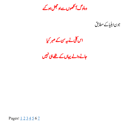
وہ لوگ آنکھوں سے اوجھل ہو گئے
جون ایلیا کے مطابق
اس کلی نے یہ سن کے صبر کیا
جانے والے یہاں کے تھے ہی نہیں
Pages:
1
2
3
4
5
6
7