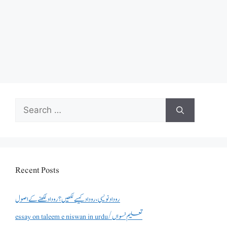
Search
for:
Recent Posts
روداد نویسی ،روداد کیسے لکھیں؟ روداد لکھنے کے اصول
essay on taleem e niswan in urdu/تعلیم نسواں