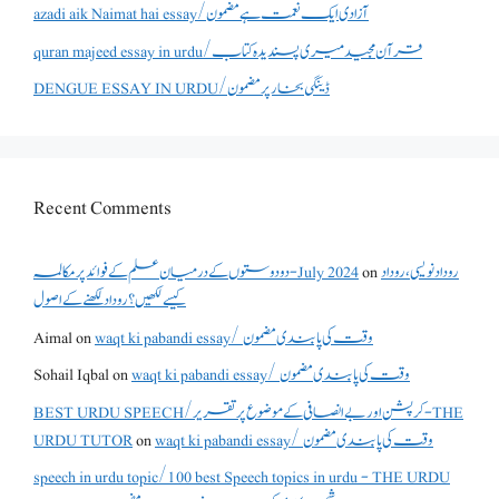
azadi aik Naimat hai essay/آزادی ایک نعمت ہے مضمون
quran majeed essay in urdu/قرآن مجید میری پسندیدہ کتاب
DENGUE ESSAY IN URDU/ڈینگی بخار پر مضمون
Recent Comments
روداد نویسی ،روداد
on
دو دوستوں کے درمیان علم کے فوائد پر مکالمہ - July 2024
کیسے لکھیں؟ روداد لکھنے کے اصول
waqt ki pabandi essay/ وقت کی پابندی مضمون
on
Aimal
waqt ki pabandi essay/ وقت کی پابندی مضمون
on
Sohail Iqbal
BEST URDU SPEECH/کرپشن اور بے انصافی کے موضوع پر تقریر - THE
waqt ki pabandi essay/ وقت کی پابندی مضمون
on
URDU TUTOR
speech in urdu topic/100 best Speech topics in urdu - THE URDU