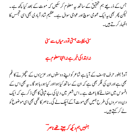
جس کے ذریعے ہم تحقیق کے ساتھ یہ معلوم کر سکیں کہ موت کے بعد کیا کچھ ہے ۔
لیکن پھر بھی یہ ایک عمومی سوچ اور عوامی سوال ہے۔عظیم شاد آبادی بھی اسی تجسس کا
اظہار کرتے ہیں ۔
سنی حکایت ہستی تو درمیاں سے سنی
نہ ابتدا کی خبر ہے نہ انتہا معلوم ہے
آہ! بطور حرف تاسف کے آیا ہے شاعر کو اپنے دوستوں اور عزیزوں کے بچھڑنے کا غم
بھی ہے اور ان کی فکر بھی ہے کہ ان کے ساتھ کیا ہوا اور کیا ہو رہا ہو گا ۔ یہ بھی اس کے
افسوس میں اضافے کا باعث ہے ۔ اس شعر میں دنیا کی بے ثباتی کا بھی ذکر ہے کہ ایک
دن دوسروں کی طرح ہمیں بھی موت آکے اُچک لے گی ۔ ناصر کاظمی بھی اسی موضوع کو
لے کر کہتے ہیں۔
جنہیں ہم دیکھ کر جیتے تھے ناصرؔ