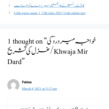
کالج کے پرنسپل کے نام تعلیمی سیر پر جانے کی اجازت
Urdu guess paper 1 12th class 2021 Urdu online test
1 thought on “خواجہ میر درد ؔ کی
غزل کی تشریح/Khwaja Mir
Dard”
Fatima
March 8, 2021 at 3:12 pm