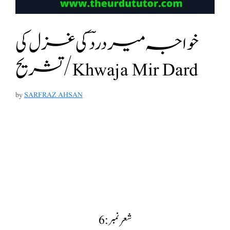
خواجہ میر درد ؔ کی غزل کی
تشریح/Khwaja Mir Dard
by
SARFRAZ AHSAN
شعر نمبر:6