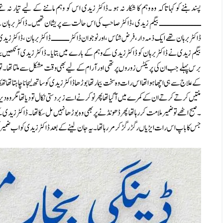
پسند بننے کو کہا تاکہ وہ وہم کا شکار نہ ہو ۔ڈاکٹر زیدی اس کو وہم ماننے کے لیے تیار نہ 
ــــــــــــــ بیگم زیدی ، ڈاکٹر صاحب کی اس حالت سے پریشان تھیں ۔ڈاکٹر برہان نے بھی
ڈاکٹر برہان تھے ایک ذمہ دار ، فرض شناس ، اور نو جوان ڈاکٹر ــــــ ڈاکٹر برہان ، ڈاکٹر 
بیگم زیدی نے ڈاکٹر برہان کو ڈاکٹر زیدی کے وہم کے بارے میں بتایا ۔ ڈاکٹر زیدی آنکھیں
برس پہلے جب ان کی پریکٹس زوروں پر تھی اور آرام کے لیے بھی وقت مشکل سے ملتا تھا ۔ تو ایس
کے علاج سے ہی اچھا ہوا تھا اس رات وہ سخت بیمار تھا بوڑھا ڈاکٹر زیدی کو ساتھ لیجانا چاہتا تھ
منتیں کرتے کرتے ان کے کمرے میں آ گیا تھا پھر نوکر نے اسے زبردستی نکال تو دیا تھا مگر وہ دی
۔ صبح اٹھے تو ضمیر ملامت کر رہا تھا پھر ڈھونڈنے پر بھی وہ بوڑھا نہیں مل سکا تھا ۔ ڈاکٹر زیدی 
جس کا باپ اس رات ایڑیاں رگڑ رگڑ کر مر رہا تھا ۔ یہ جان لینے کے بعد ڈاکٹر زیدی کو اب ضمیر