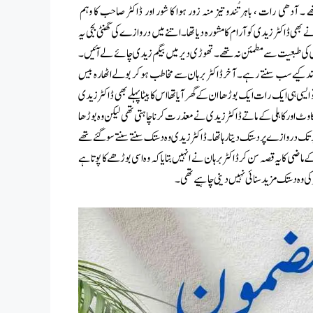
تھے ۔ آدھی رات ، باہر تُندوتیز منہ زور ہوا کا شور اور ڈاکٹر صاحب کا وہم
 ڈاکٹر زیدی کو آرام کا مشورہ دیا تھا۔اتنے میں دروازے کی گھنٹی بجی یہ
زیدی کی طبعیت سے مطمئن نہ تھے ۔ تھوڑی دیر میں بیگم زیدی چائے لے آئیں ۔
 بند کیے سب سنتے رہے ۔ آخر ڈاکٹر برہان سے مخاطب ہو کر بولے اٹھارہ بیس
ی ہی ایک رات ایک بوڑھا ان کے گھر آیا تھا اس کا بیٹا پہلے بھی ڈاکٹر زیدی
ا تھکاوٹ اور کاہلی کے ماتے ڈاکٹر زیدی نے معذرت کرنا چاہتی تھی لیکن وہ بوڑھا
ر تک دروازے پر دستک دیتا رہا تھا ۔ ڈاکٹر زیدی وہ دستک سنتے سنتے سو گئے تھے
کے ماضی کا یہ قصہ سن کرڈاکٹر برہان نے انہیں بتایا کہ وہ اسی بوڑھے کا پوتا ہے
 کی وہ دستک مزید سنائی نہیں دینی چاہیے تھی۔