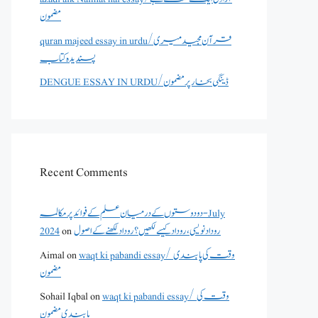
مضمون
quran majeed essay in urdu/قرآن مجید میری
پسندیدہ کتاب
DENGUE ESSAY IN URDU/ڈینگی بخار پر مضمون
Recent Comments
دو دوستوں کے درمیان علم کے فوائد پر مکالمہ - July
روداد نویسی ،روداد کیسے لکھیں؟ روداد لکھنے کے اصول
on
2024
waqt ki pabandi essay/ وقت کی پابندی
on
Aimal
مضمون
waqt ki pabandi essay/ وقت کی
on
Sohail Iqbal
پابندی مضمون