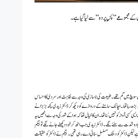
ان کے مجموعے” پسِ پردہ” سے لیا گیا ہے۔
ی سوچ میں گم تھے ۔ طبیعت کی ناسازی کی وجہ سے نقاہت اور سردی کا احساس
ور بڑھ رہا تھا ۔ اچانک سامنے کے دروازے کو دیکھ کر ڈاکٹر زیدی کچھ بڑبڑانے
 کسی آواز کو نہیں سُنا تھا ۔ ان کا خیال تھا کہ ہوا کے شور کی وجہ سے انھیں یہ
یادہ شدت سے سننے لگے ۔ ڈاکٹر زیدی جب اٹھ کر خود دیکھنے جانے لگے تو بیگم
ہے لیکن ڈاکٹر کو دستک مسلسل سنائی دے رہی تھی ۔ بیگم نے ڈاکٹر کو حقیقت