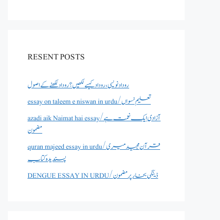
RESENT POSTS
روداد نویسی ،روداد کیسے لکھیں؟ روداد لکھنے کے اصول
essay on taleem e niswan in urdu/تعلیم نسواں
azadi aik Naimat hai essay/آزادی ایک نعمت ہے
مضمون
quran majeed essay in urdu/قرآن مجید میری
پسندیدہ کتاب
DENGUE ESSAY IN URDU/ڈینگی بخار پر مضمون