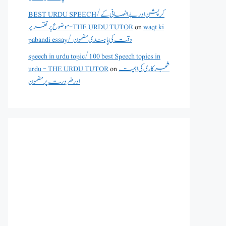
BEST URDU SPEECH/کرپشن اور بے انصافی کے
waqt ki
on
موضوع پر تقریر - THE URDU TUTOR
pabandi essay/ وقت کی پابندی مضمون
speech in urdu topic/100 best Speech topics in
شجرکاری کی اہمیت
on
urdu - THE URDU TUTOR
اور ضرورت پر مضمون