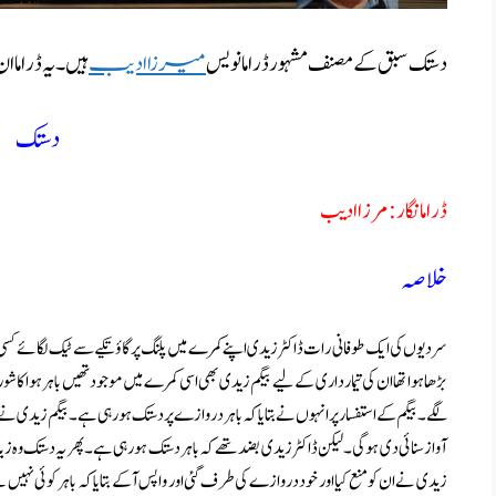
دستک سبق کے مصنف مشہور ڈراما نویس
میرزا ادیب
ہیں ۔ یہ ڈراما 
دستک
ڈراما نگار : مرزا ادیب
خلاصہ
سردیوں کی ایک طوفانی رات ڈاکٹر زیدی اپنے کمرے میں پلنگ پر گاؤ تکیے سے ٹیک لگائے کس
بڑھا ہوا تھا ان کی تیمارداری کے لیے بیگم زیدی بھی اسی کمرے میں موجود تھیں باہر ہوا کا ش
لگے ۔ بیگم کے استفسار پر انہوں نے بتایا کہ باہر دروازے پر دستک ہو رہی ہے ۔ بیگم زیدی نے ایسی
آواز سنائی دی ہو گی ۔لیکن ڈاکٹر زیدی بضد تھے کہ باہر دستک ہو رہی ہے ۔ پھر یہ دستک وہ ز
زیدی نے ان کو منع کیا اور خود دروازے کی طرف گئی اور واپس آکے بتایا کہ باہر کوئی نہیں 