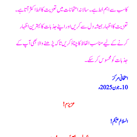
کا سب سے اہم خط ہے۔ سالانہ امتحانات میں تعزیت کا خط اکثر آتا ہے۔
تعزیت کا اظہار ہمیشہ دل سے کریں اور اپنے جذبات کا بہترین اظہار
کرنے کے لیے مناسب الفاظ کا چناؤ کریں تاکہ پڑھنے والا بھی آپ کے
جذبات کو محسوس کر سکے۔
امتحانی مرکز
10۔ جون 2025ء
عزیزم!
السلامُ علیکم!