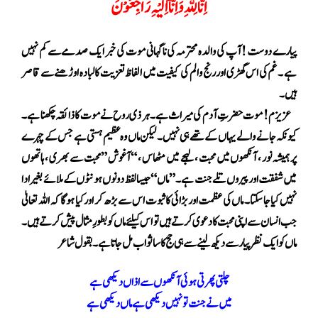
اِنَّا لِلّٰہِ وَاِنَّآ اِلَیْہِ رَاجِعُوْنَ
پیارے دوست ! آپ کی والدہ محترمہ کی ناگہانی موت کی خبر ایک صدمے سے کم نہیں
ہے ۔غم کی اس گھڑی اور رنج و الم کی کیفیت میں الفاظ تعزیت کا لبادہ اوڑھنے سے قاصر
ہیں۔
عزیزم ! موت حضرتِ آدم کی میراث ہے۔ہر ذی روح نے موت کا ذائقہ چکھنا ہے ۔
کیونکہ جانے والے یہاں کے تھے ہی نہیں۔ لیکن ماں وہ عظیم ہستی ہے جس کے چہرے
پر ہمیشہ نور ، آنکھوں میں محبت ، لہجے میں مٹھاس ، “آغوش ” محبت سے بھری ، ہاتھوں
میں شفقت اور پیروں تلے جنت ہے۔”ماں“ جیسا لفظ دونوں ہونٹوں کے ملائے بغیر ادا
نہیں کیا جا سکتا۔ ماں کی عظمت اور بڑائی کا ثبوت اس سے بڑھ کر اور کیا ہوگا کہ اللہ تعالیٰ
جب انسان سے اپنی محبت کا دعوی کرتے ہیں تو اس کیلئے ماں کو بطورِ مثال پیش کرتے ہیں ۔
ماں کو ایک نظر پیار سے دیکھ لینے سے ہی حج کا سا ثواب مل جاتا ہے۔بقول شاعر
چلتی پھرتی ہوئی آنکھوں سے اذاں دیکھی ہے
میں نے جنت تو نہیں دیکھی ہے ماں دیکھی ہے