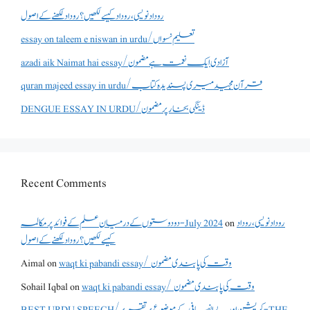
روداد نویسی ،روداد کیسے لکھیں؟ روداد لکھنے کے اصول
essay on taleem e niswan in urdu/تعلیم نسواں
azadi aik Naimat hai essay/آزادی ایک نعمت ہے مضمون
quran majeed essay in urdu/قرآن مجید میری پسندیدہ کتاب
DENGUE ESSAY IN URDU/ڈینگی بخار پر مضمون
Recent Comments
روداد نویسی ،روداد
on
دو دوستوں کے درمیان علم کے فوائد پر مکالمہ - July 2024
کیسے لکھیں؟ روداد لکھنے کے اصول
waqt ki pabandi essay/ وقت کی پابندی مضمون
on
Aimal
waqt ki pabandi essay/ وقت کی پابندی مضمون
on
Sohail Iqbal
BEST URDU SPEECH/کرپشن اور بے انصافی کے موضوع پر تقریر - THE