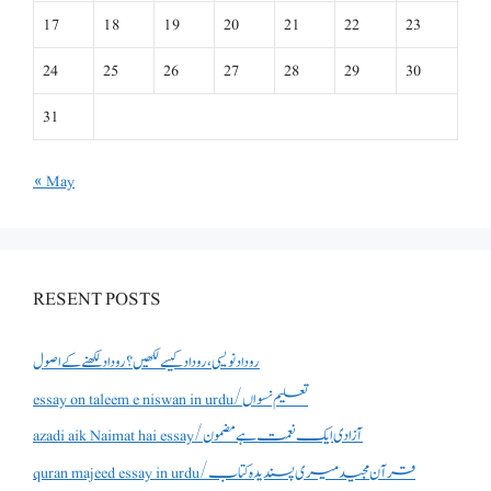
17
18
19
20
21
22
23
24
25
26
27
28
29
30
31
« May
RESENT POSTS
روداد نویسی ،روداد کیسے لکھیں؟ روداد لکھنے کے اصول
essay on taleem e niswan in urdu/تعلیم نسواں
azadi aik Naimat hai essay/آزادی ایک نعمت ہے مضمون
quran majeed essay in urdu/قرآن مجید میری پسندیدہ کتاب