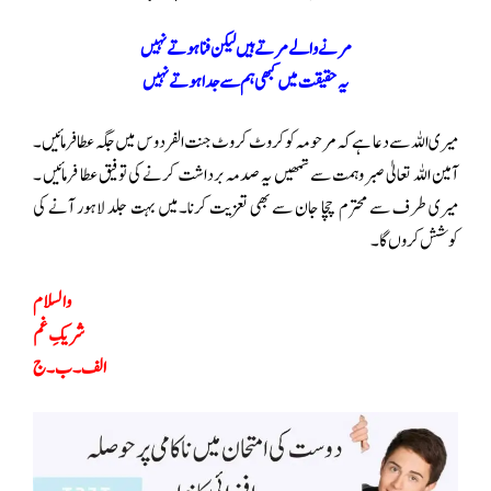
مرنے والے مرتے ہیں لیکن فنا ہوتے نہیں
یہ حقیقت میں کبھی ہم سے جدا ہوتے نہیں
میری اللہ سے دعا ہے کہ مرحومہ کو کروٹ کروٹ جنت الفردوس میں جگہ عطا فرمائیں۔
آمین اللہ تعالیٰ صبروہمت سے تمھیں یہ صدمہ برداشت کرنے کی توفیق عطا فرمائیں ۔
میری طرف سے محترم چچا جان سے بھی تعزیت کرنا۔میں بہت جلد لاہور آنے کی
کوشش کروں گا۔
والسلام
شریکِ غم
الف۔ب۔ج