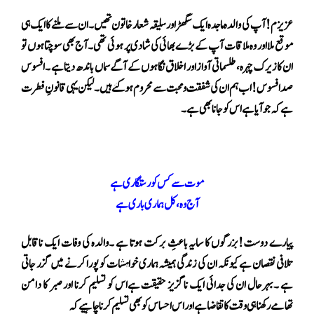
عزیزم! آپ کی والدہ ماجدہ ایک سگھڑ اور سلیقہ شعار خاتون تھیں۔ان سے ملنے کا ایک ہی
موقع ملا اور وہ ملاقات آپ کے بڑے بھائی کی شادی پر ہوئی تھی۔آج بھی سوچتا ہوں تو
ان کا زیرک چہرہ،طلسماتی آواز اور اخلاق نگاہوں کے آگے سماں باندھ دیتا ہے ۔افسوس
صد افسوس ! اب ہم ان کی شفقت و محبت سے محروم ہو گئے ہیں ۔لیکن یہی قانونِ فطرت
ہے کہ جو آیا ہے اس کو جانا بھی ہے۔
موت سے کس کو رستگاری ہے
آج وہ ، کل ہماری باری ہے
پیارے دوست!بزرگوں کا سایہ باعثِ برکت ہوتا ہے ۔والدہ کی وفات ایک ناقابل
تلافی نقصان ہے کیونکہ ان کی زندگی ہمیشہ ہماری خواہشات کو پورا کرنے میں گزر جاتی
ہے ۔بہرحال ان کی جدائی ایک ناگزیز حقیقت ہےاس کو تسلیم کرنا اور صبر کا دامن
تھامے رکھنا ہی وقت کا تقاضا ہےاور اس احساس کو بھی تسلیم کرنا چاہیےکہ