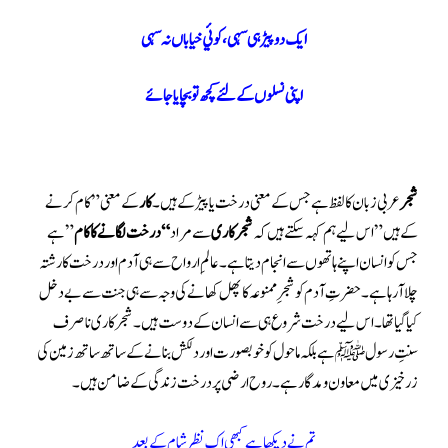
ایک دو پیڑ ہی سہی ،کوئي خیاباں نہ سہی
اپنی نسلوں کے لئے کچھ تو بچایا جائے
شجر
عربی زبان کا لفظ ہے جس کے معنی درخت یا پیڑ کے ہیں ۔
کار
کے معنی” کام کرنے
کے ہیں” اس لیے ہم کہہ سکتے ہیں کہ
شجرکاری
سے مراد
“درخت لگانے کا کام
” ہے
جس کو انسان اپنے ہاتھوں سے انجام دیتا ہے ۔عالم ِ ارواح سے ہی آدم اور درخت کا رشتہ
چلا آ رہا ہے ۔حضرتِ آدم کو شجرِ ممنوعہ کا پھل کھانے کی وجہ سے ہی جنت سے بے دخل
کیا گیا تھا ۔اس لیے درخت شروع ہی سے انسان کے دوست ہیں ۔ شجر کاری نا صرف
سنتِ رسول ﷺہے بلکہ ما حول کو خوبصورت اور دلکش بنانے کے ساتھ ساتھ زمین کی
زرخیزی میں معاون و مدگار ہے ۔روح ارضی پر درخت زندگی کے ضامن ہیں۔
تم نے دیکھا ہے کبھی اک نظر شام کے بعد