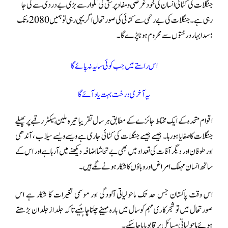
جنگلات کی کٹائی انسان کی خود غرضی ومفاد پرستی کی تلوارسے بڑی بے دردی سے کی جا
رہی ہے ۔ جنگلات کی بے رحمی سے کٹائی کی صورتحال اگر یہی رہی تو ہمیں 2080ء تک
؛ سدابہار درختوں سے محروم ہونا پڑے گا ۔
اس راستے میں جب کوئی سایہ نہ پائے گا
یہ آخری درخت بہت یاد آئے گا
اقوام متحدہ کے ایک محتاط جائزے کے مطابق ہر سال تقریبا تیرہ ملین ہیکٹر رقبے پر پھیلے
جنگلات کا صفایا ہورہا ۔ جیسے جیسے جنگلات کی کٹائی جاری ہے ویسے ویسے سیلاب ، آندھی
اور طوفان اور دیگر آفات کی تعداد میں بھی بے تحاشا اضافہ دیکھنے میں آرہا ہے اور اس کے
ساتھ انسان مہلک امراض اور وباؤں کا شکار ہونے لگے ہیں۔
اس وقت پاکستان جس حد تک ماحولیاتی آلودگی اور موسمی تغیرات کا شکار ہے اس
صورتحال میں تو شجرکاری مہم کو سال میں بارہ مہینےچلنا چاہئیے تاکہ جلد از جلد ان بڑھتے
ہوئے ماحولیاتی مسائل پر قابو پایا جا سکے۔