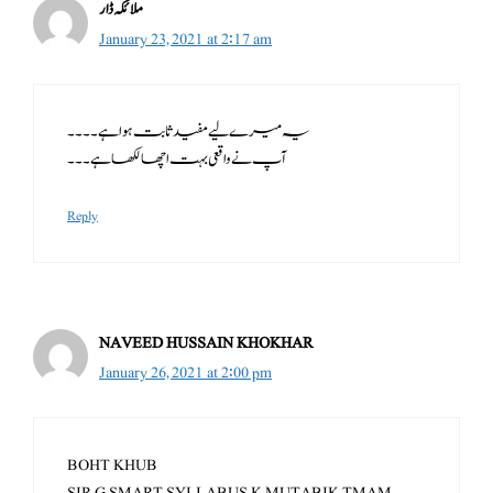
ملائکہ ڈار
January 23, 2021 at 2:17 am
یہ میرے لیے مفید ثابت ہوا ہے ۔۔۔۔
آپ نے واقعی بہت اچھا لکھا ہے ۔۔۔
Reply
NAVEED HUSSAIN KHOKHAR
January 26, 2021 at 2:00 pm
BOHT KHUB
SIR G SMART SYLLABUS K MUTABIK TMAM