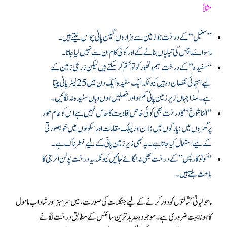
مثلاً
”سنبل“ کے درخت جو زمین سے ہزاروں گیلن پانی چوس لیتے ہیں۔
ماسوائے ماچس کی تیلیاں بنانے کے اور کوئی کام ان سے نہیں لیا جاتا۔
“سفیدہ” کے درخت سیم و تھور کو تو ختم کرسکتے ہیں لیکن زرعی زمین کے
لیے انتہائی نقصان دہ ہیں کیونکہ ایک سفیدہ ایک دن میں 25 لیٹرپانی پیتا
ہے۔لٰہذا جہاں زیرزمین پانی کم ہو اور فصلیں ہوں وہاں سفیدہ نہ لگائیں ۔
“الٹاشوخ “کا درخت بھی کوئی خاص افادیت کا حامل نہیں ہے اس کو عام طور
پر گھروں میں؛ پارکوں میں؛ لان اور پبلک مقامات اور سکولوں میں خوبصورتی
کے لیے استعمال کیا جاتا ہے ۔یہ بھی زیرزمین پانی کے لیے خطرناک ہے ۔
“کونو کارپس” کے درخت بھی نہ لگائےجائیں کیونکہ یہ درخت پولن الرجی کا
باعث بنتے ہیں۔
ماحولیاتی کثافتوں کو دور کرنے کے لیے جنگلات کی صورت ،میں سرسبز اور شاداب ماحول
کا ہونا بہت ضروری ہے۔موجودہ جدید ترین سائنس کے مطابق درخت لگانے