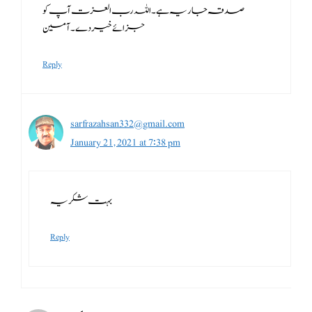
صدقہ جاریہ ہے۔ اللہ رب العزت آپ کو
جزائے خیر دے۔ آمین
Reply
sarfrazahsan332@gmail.com
January 21, 2021 at 7:38 pm
بہت شکریہ
Reply