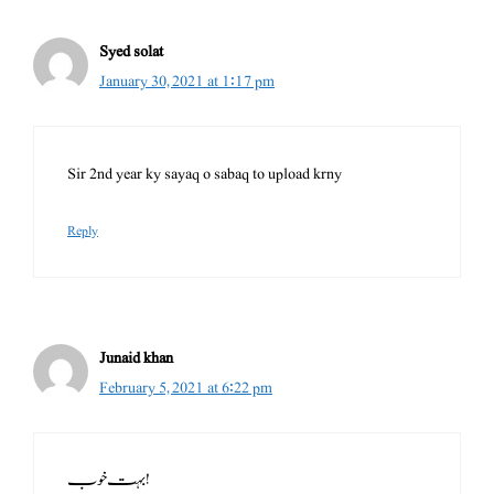
Syed solat
January 30, 2021 at 1:17 pm
Sir 2nd year ky sayaq o sabaq to upload krny
Reply
Junaid khan
February 5, 2021 at 6:22 pm
بہت خوب!