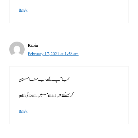
Reply
Rabia
February 17, 2021 at 1:58 am
کیا آپ مجھے یہ مضامین
pdf کی form میں mail کر سکتے ہیں
Reply