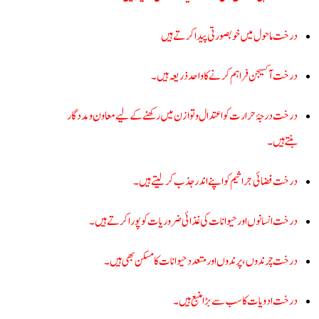
درخت ماحول میں خوبصورتی پیدا کرتے ہیں
درخت آکسیجن فراہم کرنے کا واحد ذریعہ ہیں ۔
درخت درجۂ حرارت کو اعتدال و توازن میں رکھنے کے لیے معاون ومددگار
بنتے ہیں ۔
درخت فضائی جراثیم کو اپنے اندر جذب کر لیتے ہیں۔
درخت انسانوں اور حیوانات کی غذائی ضروریات کو پورا کرتے ہیں ۔
درخت چرندوں، پرندوں اور متعدد حیوانات کا مسکن بھی ہیں ۔
درخت ادویات کا سب سے بڑا منبع ہیں ۔