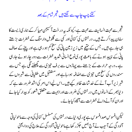
کتنے چپ چاپ سے لگتے ہیں شجر شام کے بعد
شجر سے محبت انسانیت سے محبت ہے،کیونکہ یہ درخت آکسیجن مہیا کرکےہماری زیست کا
سامان پیدا کرتے ہیں۔ درختوں کی کٹائی اور کمی سے گلوبل وارمنگ کے خطرات بڑھتے
ہی جا رہے ہیں۔ جس کے نتیجے میں زیرِ زمین پانی کی سطح کم ہو رہی ہے اور پینے کے صاف
پانی کے نا پید ہونے کے باعث پوری نوع انسانی شدید خطرات سے دور چار ہو نے جارہی
ہے ۔درجہ حرارت کے بڑھنے سے پہاڑوں سے برف تیزی سے پگھلنے لگی ہے جس سے
سمندروں کی سطح میں تیزی سے اضافہ ہو رہا ہے اور مستقبل میں طغیانی سے شہروں کے
شہر زیر آب آنے کے خدشات ظاہر کیے ہیں ۔اس لیے اس امر کی اشد ضرورت ہے کہ
دنیا بھر کے انسانوں میں درختوں کی ضرورت اور اہمیت سے متعلق شعور کو بیدار کیا جائے
اور ان کو آنے والے خطرات سے آگاہ کیا جائے۔
لیکن افسوس صد افسوس ہے پوری دنیا سے درختوں کی مسلسل کٹائی کی وجہ سے ماحولیاتی
آلودگی کے آسیب نے آج ہمیں جکڑ رکھا ہے ماحولیاتی آلودگی کے علاج کی دوا ، یعنی