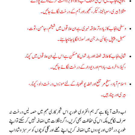
جنوبی پنجاب میں اس کی خشک آب و ہوا کو برداشت کرنے والے پودے
مثلا! بیری، سوہانجنا، کیکر، کھجور اور آم کے درخت لگائے جائیں ۔
وسطی پنجاب کا زیادہ تر علاقہ نہری ہے ان علاقوں میں شیشم، جامن، توت،
سمبل، پیپل، بکائن، ارجن اور لسوڑا لگایاجانا چاہئے۔
شمالی پنجاب کا علاقہ ٹھنڈا اور بارشوں کا مسکن ہے اس لیے ان علاقوں میں کچنار
، کیلا، اخروٹ، بادام اور دیودار کے درخت لگائے جائیں ۔
اسلام آباد ، سطح مرتفع اور خطہ پوٹھوہار کے لئے موزوں درخت دلو، کچنار،
بیری اور چنار ہیں ۔
اب وقت آ چکا ہے کہ ہم انفرادی طور پر اس شجر کاری مہم میں حصہ لیں درخت نہ
صرف لگائیں بلکہ اس کی حفاظت بھی کریں، اگر جنگلات میں اضافہ نہیں کرسکتے تو اپنے
طور پر درختوں اور پودوں میں اضافہ کریں اپنے محلے اور گلی کوچوں کو سر سبز وشاداب