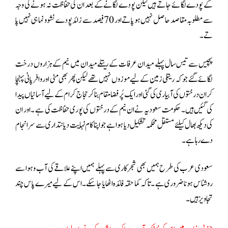
کے پودے لگائے جاتے ہیں لیکن پودے لگانے کے بعد ان کی حفاظت نہ ہونے کی وجہ
سے مطلوبہ مقاصد حاصل نہیں ہو پاتےاور 70 فیصد سے زائد پودے نشوونما ہی نہیں پا
تے ۔
پچیس سےتیس سال پہلے میدان عرفات کے ریتلے میدان میں نیم کے ہزاروں درخت
لگائے گئے جو کہ ریتلی زمین کے لیے موزوں نہیں تھے لیکن پھر بھی مٹی اور وافر پانی پہنچا
کر ان درختوں کی آبیاری کی گئی اور ایک پُر فضا مقام بنا کر حجاج کرام کے لیے آسانیاں پیدا
کی گئیں ہیں۔ حکومت سعودیہ نےان نیم کے درختوں کی پوری حفاظت کی ہے ۔ اور ان
کی دیکھ بھال کیلئے مستقل محکمہ تشکیل دیا ہوا ہے جو اپنا کام نہایت دیانتداری سے سر انجام
دے رہا ہے ۔
سعودی عرب کی طرح ہمیں بھی شجرکاری سے پہلے ہمیں اپنے علاقے کی آب و ہوا سے
روشناس ہونا ضروری ہے ۔تاکہ کما حقہ فائدہ اٹھایا جا سکے۔اس کے لیے میرے پاس چند
تجاویز ہیں۔