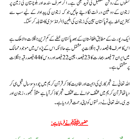
نسلوں کے روشن مستقبل کی نوید بھی ہے۔ اگر صرف سندھ اور بلوچستان کی زمین پر
زیتون کے دو ملین درخت لگا دئیے جائیں جو کہ زیتون کی پیداوار کے لیے سب سے
بہترین خطہ ہے تو پاکستان سپین کی زیتون کی بلین ڈالر انڈسڑی کا مقا بلہ کر سکتا ۔
ایک رپورٹ کے مطابق افغانستان کے بعد پاکستان خطے کے کم ترین جنگلات والا ملک ہے
اس کا صرف 4 فیصد رقبہ جنگلات پر مشتمل ہے حالانکہ اس کے پڑوس میں موجود ممالک
میں ایران 7 فیصد،بھارت کا 23 فیصد، چین 22 فیصد اورروس کا 44 فیصد رقبہ جنگلات
پر مشتمل ہے۔
اللہ تعالیٰ نے شجرکاری کی اہمیت اور افادیت کا ذکر قرآن کریم میں چودہ سو سال قبل ہی کر
دیا تھا قرآن کریم میں مختلف حوالے سے مختلف شجر کا ذکر آیا ہے مثلاً کجھور ، زیتون اور
بیری ۔ اللہ تعالیٰ نے درختوں کو اپنی رحمت قرار دیا ہے۔
حضورﷺ نے فرمایا ہے :