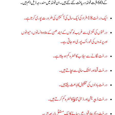
کے 60مثبت فوائد دریافت کئے گئے ہیں۔ ان فوائد میں مندرجہ ذیل اہم ہیں۔
ایک درخت 18افراد کی ایک سال کی آکسیجن کی ضرورت پوری کرتا ہے۔
درختوں کی لکڑی سے غریب لوگوں کے ایندھن کے علاوہ انسانوں، حیوانوں
اور پرندوں کی خوراک پوری ہوجاتی ہے۔
درخت لگانے سے سیلاب کا خطرہ کم ہوجاتا ہے۔
درخت قحط اور خشک سالی سے بچاتے ہیں۔
درخت بادلوں کی تشکیل کا باعث بنتے ہیں۔
درخت ڈیپریشن اور ذہنی تناﺅ کا خطرہ کم کرتے ہیں۔
درخت دیہی علاقوں میں سائے کا ایک مستقل ذریعہ ہیں۔