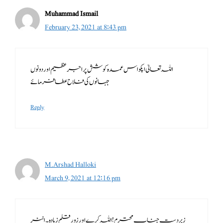
Muhammad Ismail
February 23, 2021 at 8:43 pm
اللہ تعالیٰ اپکو اس عمدہ کوشش پر اجر عظیم اور دونوں
جہانوں کی فلاح عطا فرمائے
Reply
M.Arshad Halloki
March 9, 2021 at 12:16 pm
زبردست جناب محترم! اللہ کرے اور زور قلم زیادہ۔انٹر