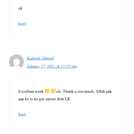
ok
Reply
Kamran Ahmed
January 17, 2021 at 11:37 pm
Excellent work
sir. Thank u soo much. Allah pak
aap ko is ka ijar zaroor dein GE.
Reply