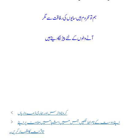
ہم تو محروم ہیں سایوں کی رفاقت سے مگر
آنے والوں کے لئے پیڑ لگادیتے ہیں
کرونا وائرس اور ہماری ذمہ داریاں
اپنے دوست کے نام خط لکھیں جس میں اشیا میں ملاوٹ پر اپنے
تاثرات کا اظہار کریں۔