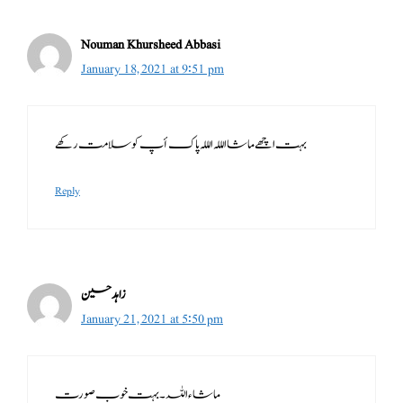
Nouman Khursheed Abbasi
January 18, 2021 at 9:51 pm
بہت اچھے ماشاالللہ الللہ پاک أپ کو سلامت رکھے
Reply
زاہد حسین
January 21, 2021 at 5:50 pm
ماشاءاللہ۔ بہت خوب صورت