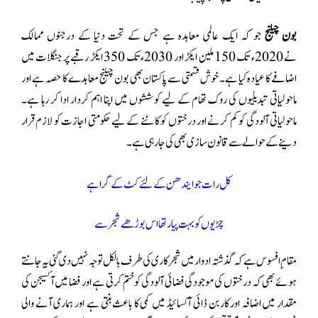
بون چیلنج
جو کہ ایک عالمی معاہدہ ہے جس کے تحت دنیا کے درجنوں ممالک
نے 2020ء تک 150ملین ایکڑ اور 2030ء تک 350 ایکڑ رقبے پر جنگلات میں
اضافے کا عیادہ کیا ہے۔ خوش قسمتی سے پاکستان بھی بون چیلنج معاہدے کا حصہ ہے اور
ماحولیاتی تبدیلیوں کی روک تھام کے لیے کوششوں میں اپنا اہم کردار ادا کر رہا ہے۔
ماحولیاتی آلودگی کو کم کرنے اور درختوں کو کاٹنے کے لیے حکومتی اجازت کو لازم قرار
دینے کے حوالے سے قانون سازی بھی کی جا رہی ہے۔
کل رات جو ایندھن کے لئے کٹ کے گرا ہے
چڑیوں کو بہت پیار تھا اس بوڑھے شجر سے
مقام ِ افسوس ہے کہ گذشتہ ادوار میں شجرکاری کی طرف بالکل توجہ نہیں دی گئی یہ جانتے
ہوئے بھی کہ درختوں کی موجودگی فضائی آلودگی کو ختم کرتی ہے اور فضا میں آکسیجن کی
مقدار میں اضافہ اور کاربن ڈائی آکسائیڈ میں کمی کا باعث بنتی ہے اور ہماری آنے والی