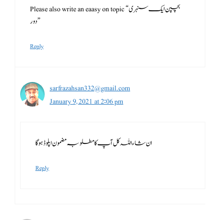
Please also write an eaasy on topic “بچپن ایک سنہری
دور”
Reply
sarfrazahsan332@gmail.com
January 9, 2021 at 2:06 pm
ان شاءاللہ کل آپ کا مطلوبہ مضمون اپلوڈ ہو گا
Reply