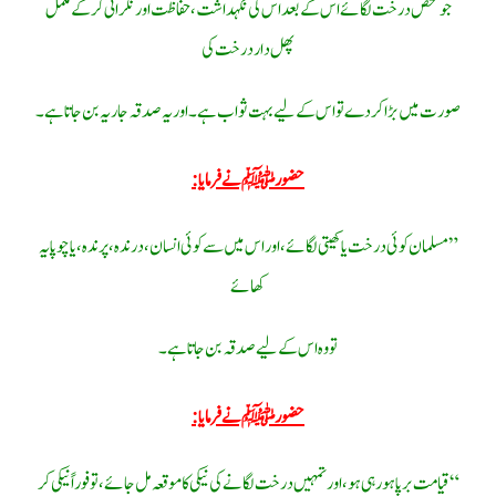
جو شخص درخت لگائے اس کے بعد اس کی نگہداشت ،حفاظت اور نگرانی کرکے مکمل
پھل دار درخت کی
صورت میں بڑا کر دے تو اس کے لیے بہت ثواب ہے۔ اور یہ صدقہ جاریہ بن جاتا ہے۔
حضورﷺ نے فرمایا :
” مسلمان کوئی درخت یا کھیتی لگائے، اور اس میں سے کوئی انسان، درندہ، پرندہ، یا چوپایہ
کھائے
تو وہ اس کے لیے صدقہ بن جاتا ہے۔
حضورﷺ نے فرمایا :
“قیامت برپا ہورہی ہو، اور تمہیں درخت لگانے کی نیکی کا موقعہ مل جائے، تو فوراً نیکی کر