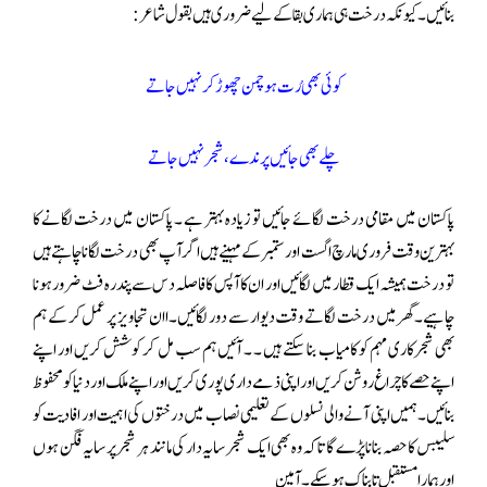
بنائیں ۔ کیونکہ درخت ہی ہماری بقا کے لیے ضروری ہیں بقول شاعر :
کوئی بھی رُت ہو چمن چھوڑ کر نہیں جاتے
چلے بھی جائیں پرندے ، شجر نہیں جاتے
پاکستان میں مقامی درخت لگائے جائیں تو زیادہ بہتر ہے ۔ پاکستان میں درخت لگانے کا
بہترین وقت فروری مارچ اگست اور ستمبر کے مہینے ہیں اگر آپ بھی درخت لگانا چاہتے ہیں
تو درخت ہمیشہ ایک قطار میں لگائیں اور ان کا آپس کا فاصلہ دس سے پندرہ فٹ ضرور ہونا
چاہیے۔ گھر میں درخت لگاتے وقت دیوار سے دور لگائیں ۔اان تجاویز پر عمل کر کے ہم
بھی شجرکاری مہم کو کامیاب بنا سکتے ہیں ۔ ۔ آئیں ہم سب مل کر کوشش کریں اور اپنے
اپنے حصے کا چراغ روشن کریں اور اپنی ذمے داری پوری کریں اور اپنے ملک اور دنیا کو محفوظ
بنائیں۔ہمیں اپنی آنے والی نسلوں کے تعلیمی نصاب میں درختوں کی اہمیت اور افادیت کو
سلیبس کا حصہ بنانا پڑے گا تاکہ وہ بھی ایک شجر سایہ دار کی مانند ہر شجر پر سایہ فگن ہوں
اور ہمارا مستقبل تابناک ہو سکے۔ آمین