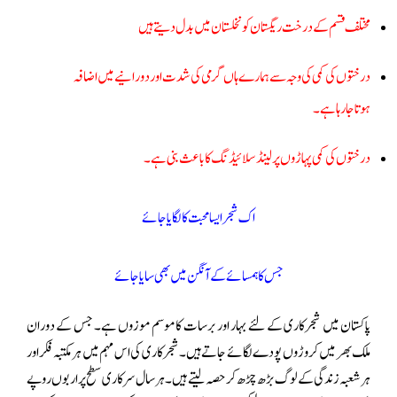
مختلف قسم کے درخت ریگستان کو نخلستان میں بدل دیتے ہیں
درختوں کی کمی کی وجہ سے ہمارے ہاں گرمی کی شدت اور دورانیے میں اضافہ
ہوتا جا رہا ہے۔
درختوں کی کمی پہاڑوں پر لینڈ سلائیڈنگ کا باعث بنی ہے ۔
اک شجر ایسا محبت کا لگایا جائے
جس کا ہمسائے کے آنگن میں بھی سایا جائے
پاکستان میں شجرکاری کے لئے بہار اور برسات کا موسم موزوں ہے۔ جس کے دوران
ملک بھر میں کروڑوں پودے لگائے جاتے ہیں ۔شجرکاری کی اس مہم میں ہر مکتبہ فکر اور
ہر شعبہ زندگی کے لوگ بڑھ چڑھ کر حصہ لیتے ہیں ۔ ہر سال سرکاری سطح پر اربوں روپے