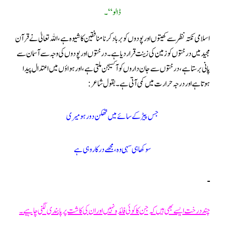
ڈالو “۔
اسلامی نکتہ نظر سے کھیتوں اور پودوں کو برباد کرنا منافقین کا شیوہ ہے، اللہ تعالیٰ نے قرآن
مجید میں درختوں کو زمین کی زینت قرار دیا ہے۔ درختوں اور پودوں کی وجہ سے آسمان سے
پانی برستا ہے ، درختوں سے جان داروں کو آکسیجن ملتی ہے، اور ہواؤں میں اعتدال پیدا
ہوتا ہے اور درجہ حرارت میں کمی آتی ہے۔بقول شاعر:
جس پیڑ کے سائے میں تھکن دور ہو میری
سوکھا ہی سہی وہ، مجھے درکار وہی ہے
چند درخت ایسے بھی ہیں کہ جن کا کوئی فائدہ نہیں اور ان کی کاشت پر پابندی لگنی چاہیے۔