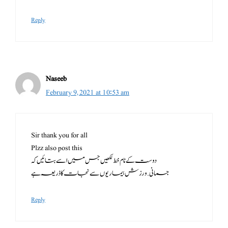
Reply
Naseeb
February 9, 2021 at 10:53 am
Sir thank you for all
Plzz also post this
دوست کے نام خط لکھیں جس میں اسے بتائیں کہ
جسمانی.ورزش بیماریوں سے نجات کا ذریعہ ہے
Reply