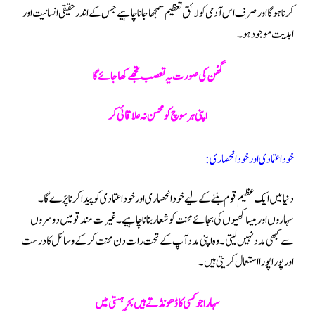
کر نا ہو گا اور صرف اس آدمی کو لائق تعظیم سمجھا جانا چاہیے جس کے اندر حقیقی انسانیت اور
ابدیت موجود ہو۔
گھُن کی صورت یہ تعصب تجھے کھا جائے گا
اپنی ہر سوچ کو محسن نہ علاقائی کر
خود اعتمادی اور خود انحصاری:
دنیا میں ایک عظیم قوم بننے کے لیے خود انحصاری اور خود اعتمادی کو پیدا کرنا پڑے گا۔
سہاروں اور بیساکھیوں کی بجائے محنت کو شعار بنانا چاہیے۔ غیرت مند قومیں دوسروں
سے کبھی مدد نہیں لیتی۔ وہ اپنی مدد آپ کے تحت رات دن محنت کر کے وسائل کا درست
اور پورا پورا استعمال کریتی ہیں ۔
سہارا جو کسی کا ڈھونڈتے ہیں بحرِ ہستی میں