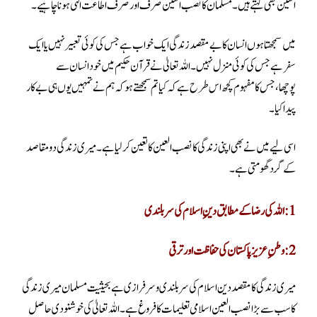
العین بھی کہتے ہیں ۔مسلمان کا نصب العین صرف اور صرف اطاعت الٰہی ہونا چاہیے۔
میں سمجھتا ہوں انسان کا بے مقصد زندگی ایک خواب ہے جس کی کوئی تعبیر نہیں یا ایک
سفر ہے جس کی کوئی منزل نہیں ۔ اللہ تعالیٰ نے قرآن حکیم میں خود انسان سے
پوچھا،جس کا مفہوم کچھ اس طرح ہے کہ کیا تم سمجھتے ہو کہ ہم نے تمہیں یوں ہی بے کار
پیدا کیا۔
اسی لیے میں نے بھی اپنی زندگی کا نصب العین کا تعین کر لیا ہے ۔میری زندگی دو مقاصد
کے گرد گھومتی ہے۔
1: اللہ کی رضا کے مطابق دینِ اسلام کی سر بلندی
2: وطنِ عزیز پاکستان کی حفاظت اور ترقی
میری زندگی کا مقصد دین اسلام کی سربلندی و سرفرازی ہے بحیثیت مسلمان میری زندگی
کا سب سے بڑا نصب العین اسلامی تعلیمات کا فروغ ہے۔اللہ تعالیٰ کی خوشنودی حاصل