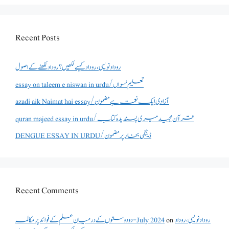
Recent Posts
روداد نویسی ،روداد کیسے لکھیں؟ روداد لکھنے کے اصول
essay on taleem e niswan in urdu/تعلیم نسواں
azadi aik Naimat hai essay/آزادی ایک نعمت ہے مضمون
quran majeed essay in urdu/قرآن مجید میری پسندیدہ کتاب
DENGUE ESSAY IN URDU/ڈینگی بخار پر مضمون
Recent Comments
روداد نویسی ،روداد
on
دو دوستوں کے درمیان علم کے فوائد پر مکالمہ - July 2024