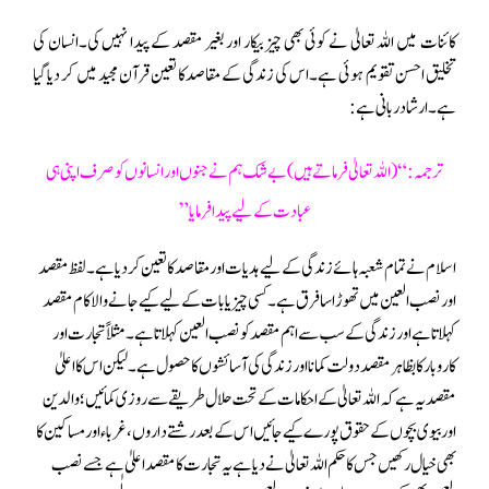
کائنات میں اللہ تعالیٰ نے کوئی بھی چیز بیکار اور بغیر مقصد کے پیدا نہیں کی۔انسان کی
تخلیق احسن تقویم ہوئی ہے۔اس کی زندگی کے مقاصد کا تعین قرآن مجید میں کر دیا گیا
ہے ۔ارشاد ربانی ہے:
تر جمہ : “(اللہ تعالیٰ فرماتے ہیں) بے شک ہم نے جنوں اور انسانوں کو صرف اپنی ہی
عبادت کے لیے پیدا فرمایا”
اسلام نے تمام شعبہ ہائے زندگی کےلیے ہدیات اور مقاصد کا تعین کر دیا ہے ۔ لفظ مقصد
اور نصب العین میں تھوڑا سا فرق ہے ۔ کسی چیز یا بات کے لیے کیے جانے والا کام مقصد
کہلاتا ہے اور زندگی کے سب سے اہم مقصد کو نصب العین کہلاتا ہے ۔ مثلاً تجارت اور
کاروبار کا بظاہر مقصد دولت کمانا اور زندگی کی آسائشوں کا حصول ہے ۔ لیکن اس کا اعلیٰ
مقصد یہ ہے کہ اللہ تعالیٰ کے احکامات کے تحت حلال طریقے سے روزی کمائیں ؛ والدین
اور بیوی بچوں کے حقوق پورے کیے جائیں اس کے بعد رشتے داروں ، غرباء اور مساکین کا
بھی خیال رکھیں جس کا حکم اللہ تعالیٰ نے دیا ہے یہ تجارت کا مقصد اعلیٰ ہے جسے نصب