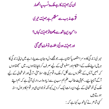
اُن کی جمعیّت کا ہے مُلک و نَسب پہ انحصار
قُوّتِ مذہب سے مستحکم ہے جمعیّت تیری
دامنِ دین ہاتھ سے چھُوٹا تو جمعیّت کہاں؟
اور جمعیّت ہوئی رُخصَت تو مِلَّت بھی گئی
میری زندگی کا دوسرا مقصد پاکستان ہے۔ جو مجھے دل و جان سے پیارا ہے میں اپنی زندگی کا
ہر پل اپنے ملک کے استحکام اور مضبوطی کے لیے صرف کرنا چاہتا ہوں ۔میں سمجھتا ہوں
کہ ہمیں آپس کے جھگڑوں سے نکل کر ملک و قوم کی بقا ،سلامتی،ترقی اور خوشحالی کے لیے
آگے آنا چاہیے۔بحیثیت طالب علم ہم سب پر سے زیادہ ذمہ داری آتی ہے کہ ہم اپنے
ملک کی خوشحالی کے لیے دن رات ایک کر دیں کیونکہ نوجوان ہی ہر قوم کا ہراول دستہ
ہوتے ہیں
کسی شاعر نے کیا خوب کہا ہے کہ :