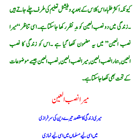
کیونکہ اکثر طلباء اس کلاس کے بعد پروفیشنل تعلیم کی طرف چلے جاتے ہیں
۔زندگی میں دو نصب العین کو مدِ نظر رکھا جا سکتا ہے۔ اسی تناظر “میرا
نصب العین” میں یہ مضمون لکھا گیا ہے ۔اس کو زندگی کا نصب
العین,ہمارا نصب العین,میرا نصب العین ,نصب العین جیسے موضوعات
کے تحت بھی لکھا جا سکتا ہے۔
میرا نصب العین
میری زندگی کا مقصد تیرے دین کی سرفرازی
میں اسی لیے مسلماں میں اسی لیے نمازی