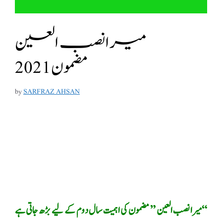
میرا نصب العین
مضمون 2021
by
SARFRAZ AHSAN
“میرا نصب العین ” مضمون کی اہمیت سال دوم کے لیے بڑھ جاتی ہے