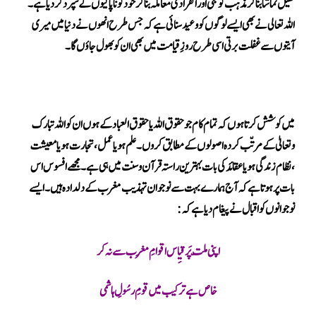
کھیل تماشا بنا کرمذہب کو نجی اور انفرادی معاملہ بناکر خود کو ناپاکیوں کے سپرد کر دیا ہے۔
اللہ تعالی نے بھی ایسے لوگوں کو وعید سنائی ہے کہ جس طرح انھوں نے دنیا میں میری
آیتوں سے غفلت برتی اسی طرح روزِ قیامت میں بھی ان کو بھول جاؤں گا۔
میں کوشش کرتا ہوں کہ تمام کام جو حقوق اللہ یا حقوق العباد کے ہوں ان کو اللہ تبارک
وتعالیٰ کے مرتّب کردہ اصولوں کے مطابق کروں ۔علم ہو یا عمل ، تجارت ہو یامعیشت
،نظام زندگی ہو یا عقائد کی بات بہترین راستہ قرآن و سنت میں ہی ہے ۔ مجھے افسوس اس
بات پر ہوتا ہے کہ آج ہمارے بہت سے نوجوان تہذیب مغرب کے دلدادہ ہیں ۔ایسے
نوجوانوں کو اقبال نے پیغام دیا ہے کہ
:
اپنی ملّت پَر قیِاس اقوامِ مَغرب سے نہ کر
خاص ہے ترکیب میں قومِ رسُولِ ہاشمی