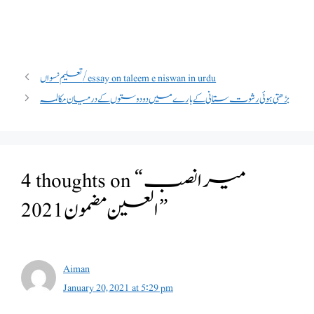
تعلیم نسواں/essay on taleem e niswan in urdu
بڑھتی ہوئی رشوت ستانی کے بارے میں دو دوستوں کے درمیان مکالمہ
4 thoughts on “میرا نصب
العین مضمون 2021”
Aiman
January 20, 2021 at 5:29 pm