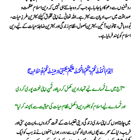
روشنیوں سے دھوکا دیا جا رہا ہے جب کہ وہ جانتے ہی نہیں کہ دین اسلام عظمت و
صداقت میں سب ادیان سے بہتر ہے ۔ اللہ تعالیٰ نے اپنی مخلوق کیلئے بہترین طرزِ حیات ،
بُودوباش ،قانون و آئین ، بہترین اُصول ، نظامِ زندگی اور بہترین ضابطۂ حیات کے لیے دین
اسلام کو پسند فرمایا ہے ۔
اَلْیَوْمَ اَکْمَلْتُ لَکُمْ دِیْنَکُمْ وَاَتْمَمْتُ عَلَیْکُمْ نِعْمَتِیْ وَرَضِیْتُ لَکُمُ الْاِسْلَامَ دِیْنًا
’’ آج میں نے تُمہارے لیے تمہارا دین مکمل کر دیا اور تُم پر اپنی نعمت پوری کر دی
اور تُمہارے لیے اسلام کو بطورِ دین ( مکمل نظام حیات کی حیثیت سے) پسند کر لیا‘‘
میں چاہتا ہوں کہ اپنی ساری زندگی دینی تعلیمات کے تحت گزاروں۔ مادیت پرستی اور
فریبِ دنیا کے سحر سے بچوں اور ان لوگوں سے دور رہوں جنہوں نے مذہب کو ایک