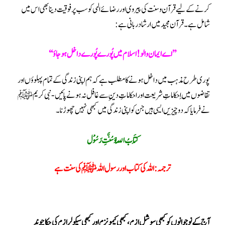
کرنے کے لیے قرآن و سنت کی پیروی اور رضائے الہی کو سب پر فوقیت دینا بھی اس میں
شامل ہے ۔قرآن مجید میں ارشاد ربانی ہے :
’’ اے ایمان والو! اسلام میں پُورے پُورے داخل ہو جاؤ ‘‘
پوری طرح مذہب میں داخل ہونے کا مطلب ہے کہ ہم اپنی زندگی کے تما م پہلوؤں اور
تقاضوں میں اِحکاماتِ شریعت اور احکاماتِ دینِ سے غافل نہ ہونے پائیں -نبی کریم ﷺ
نے فرمایا کہ دو چیزیں ایسی ہیں جن کو اپنی زندگی میں کبھی نہیں چھوڑنا۔
کِتَابُ اللّٰہِ وَسُنَّتِ رَسُوْل
ترجمہ: اللہ کی کتاب اور رسول اللہ ﷺ کی سنت ہے
آج کے نوجوانوں کو کبھی سوشل ازم ، کبھی کیمونزم اور کبھی سیکولرازم کی چکا چوند