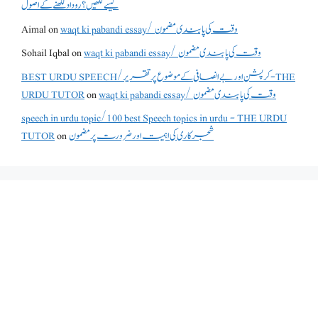
کیسے لکھیں؟ روداد لکھنے کے اصول
waqt ki pabandi essay/ وقت کی پابندی مضمون
on
Aimal
waqt ki pabandi essay/ وقت کی پابندی مضمون
on
Sohail Iqbal
BEST URDU SPEECH/کرپشن اور بے انصافی کے موضوع پر تقریر - THE
waqt ki pabandi essay/ وقت کی پابندی مضمون
on
URDU TUTOR
speech in urdu topic/100 best Speech topics in urdu - THE URDU
شجرکاری کی اہمیت اور ضرورت پر مضمون
on
TUTOR