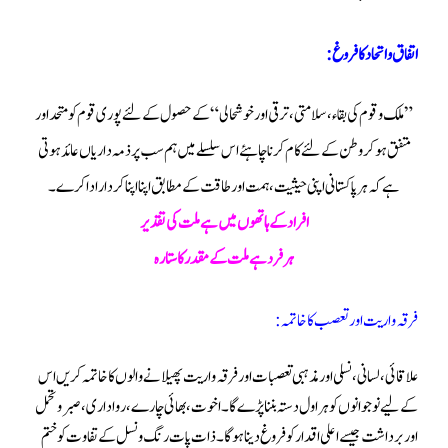
اتفاق و اتحاد کا فروغ:
”ملک و قوم کی بقاء ، سلامتی ، ترقی اور خوشحالی “ کے حصول کے لئے پوری قوم کو متحد اور
متفق ہو کر وطن کے لئے کام کرنا چاہئے اس سلسلے میں ہم سب پر ذمہ داریاں عائد ہوتی
ہے کہ ہر پاکستانی اپنی حیثیت ، ہمت اور طاقت کے مطابق اپنا اپنا کردار ادا کرے۔
افراد کے ہاتھو ں میں ہے ملت کی تقدیر
ہر فرد ہے ملت کے مقدر کا ستارہ
فرقہ واریت اور تعصب کا خاتمہ:
علاقائی ، لسانی ، نسلی اور مذہبی تعصبات اور فرقہ واریت پھیلا نے والوں کا خاتمہ کریں اس
کے لیے نوجوانوں کو ہراول دستہ بننا پڑے گا۔اخوت ، بھائی چارے ، رواداری ، صبر و تحمل
اور برداشت جیسے اعلی اقدار کو فروغ دینا ہوگا۔ ذات پات رنگ و نسل کے تفاوت کوختم