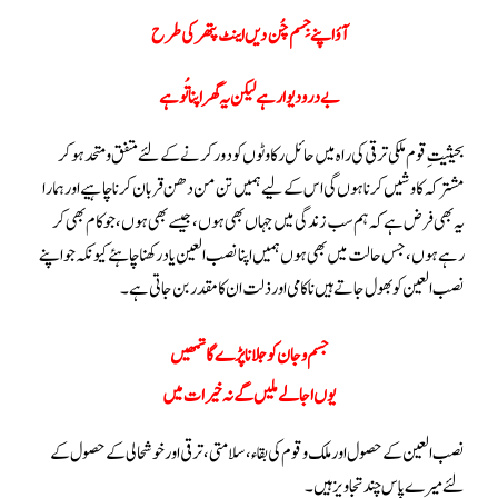
آؤ اپنے جِسم چُن دیں اینٹ پتھر کی طرح
بے درو دیوار ہے لیکن یہ گھر اپنا تُو ہے
بحیثیت ِ قوم ملکی ترقی کی راہ میں حائل رکاوٹوں کو دور کرنے کے لئے متفق و متحد ہو کر
مشترکہ کاوشیں کرنا ہوں گی اس کے لیے ہمیں تن من دھن قربان کر نا چاہیے اور ہمارا
یہ بھی فرض ہے کہ ہم سب زندگی میں جہاں بھی ہوں ، جیسے بھی ہوں، جو کام بھی کر
رہے ہوں ، جس حالت میں بھی ہوں ہمیں اپنا نصب العین یاد رکھنا چاہئے کیونکہ جو اپنے
نصب العین کو بھول جاتے ہیں ناکامی اور ذلت ان کا مقدر بن جاتی ہے ۔
جسم و جان کو جلانا پڑے گا تمھیں
یوں اجالے ملیں گے نہ خیرات میں
نصب العین کے حصول اور ملک و قوم کی بقاء ، سلامتی ، ترقی اور خوشحالی کے حصول کے
لئے میرے پاس چند تجاویز ہیں۔