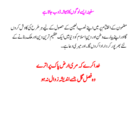
سفینہ ایسے لوگوں کا ہمیشہ ڈوب جاتا ہے
مضمون کے اختتام پر میں اپنے نصب العین کے حصول کے لیے ہر طرح کی کاوش کروں
گا اور اپنے پیارے وطن اور دینِ اسلام کو دنیا میں ایک عظیم ترین دین اور ملک بنانے کے
لئے بھرپور کردار ادا کروں گا ۔اور میری دعا ہے۔
خدا کرے کہ مری ارض پاک پر اترے
وہ فصل گل جسے اندیشہ زوال نہ ہو