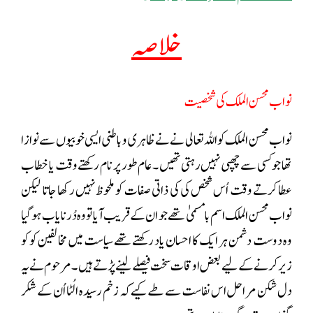
خلاصہ
نواب محسن الملک کی شخصیت
نواب محسن الملک کو اللہ تعالی نے نے ظاہری و باطنی ایسی خوبیوں سے نوازا
تھا جو کسی سے چھپی نہیں رہتی تھیں ۔ عام طور پر نام رکھتے وقت یا خطاب
عطا کرتے وقت اُس شخص کی کی ذاتی صفات کو ملحوظ نہیں رکھا جاتا لیکن
نواب محسن الملک اسم بامسمیٰ تھے جو ان کے قریب آیا تو وہ دُر نایاب ہو گیا
وہ دوست دشمن ہر ایک کا احسان یاد رکھتے تھے سیاست میں مخالفین کو کو
زیر کرنے کے لیے بعض اوقات سخت فیصلے لینے پڑتے ہیں ۔ مرحوم نے یہ
دل شکن مراحل اس نفاست سے طے کیے کہ زخم رسیدہ الُٹا اُن کے شکر