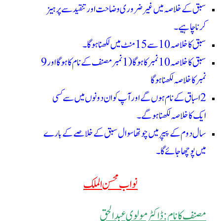
سبق کے خلاصہ میں غیر ضروری وضاحت اور تنقید سے پرہیز
کرنا چاہیے۔
سبق کاخلاصہ 10 سے15 منٹ میں لکھنا ہوگا ۔
سبق کا خلاصہ 10نمبر کاہو گا( 1 نمبر مصنف کے نام کا ہوگا اور 9
نمبر کا خلاصہ لکھنا ہو گا
2 اسباق کے نام ہوں گے اور آپ کو ان دونوں میں سے کسی
ایک کا خلاصہ لکھنا ہو گے۔
سال دوم کے پیپر میں چوتھا سوال سبق کے خلاصےکے بارے
میں پوچھا جائے گا۔
نواب محسن الملک
مصنف کا نام : ڈاکٹر مولوی عبدالحق