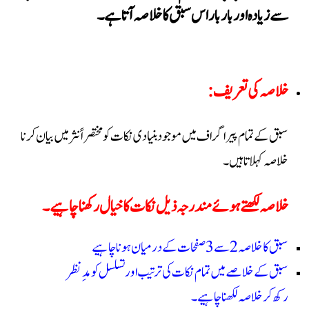
۔
سے زیادہ اور بار بار اس سبق کا خلاصہ آتا ہے
خلاصہ کی تعریف
:
سبق کے تمام پیراگراف میں موجود بنیادی نکات کو مختصراً نثر میں بیان کرنا
خلاصہ کہلاتا ہیں۔
خلاصہ لکھتے ہوئے مندرجہ ذیل نکات کا خیال رکھنا چاہیے
۔
سبق کا خلاصہ 2 سے 3 صفحات کے درمیان ہونا چاہیے
سبق کے خلاصے میں تمام نکات کی ترتیب اور تسلسل کو مدِ نظر
رکھ کر خلاصہ لکھنا چاہیے۔