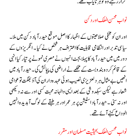
گزار رہتے وہ گوہر نایاب تھے
۔
نواب محسن الملک اور دکن
اور ان کو مخفی صلاحیتوں کے اظہار کا اصل موقع حیدرآباد دکن میں ملا ۔
سیاسی تدبر اور انتظامی قابلیت کا اعتراف ہر شخص نے کیا ۔ انگریزوں کے
دور میں میں حیدرآباد کا پہلا بجٹ انہوں نے مصری نمونے پر تیار کیا انہی
کے قائم کردہ بندوبست کے محکمے نے اراضی کی پیمائش کی ۔ حیدرآباد میں
انھیں بے مثال ہر دلعزیزی نصیب ہوئی عہدہ داران کی آؤ بھگت تو عوامی
شعار ہے لیکن سبکدوشی کے بعد ایسی والہانہ محبت کسی اور سے نہ دیکھی
اور نہ سنی ۔ حیدرآباد اسٹیشن پر ہر عمر اور ہر طبقے کے لوگ آبدیدہ انہیں
الوداع کہنے آئے تھے
۔
نواب محسن الملک بحیثیت مسلمان اور مقرر