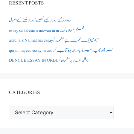
RESENT POSTS
روداد نویسی ،روداد کیسے لکھیں؟ روداد لکھنے کے اصول
essay on taleem e niswan in urdu/تعلیم نسواں
azadi aik Naimat hai essay/آزادی ایک نعمت ہے مضمون
quran majeed essay in urdu/قرآن مجید میری پسندیدہ کتاب
DENGUE ESSAY IN URDU/ڈینگی بخار پر مضمون
CATEGORIES
CATEGORIES