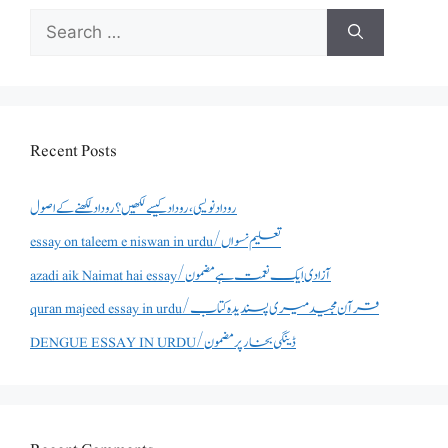
Search
for:
Recent Posts
روداد نویسی ،روداد کیسے لکھیں؟ روداد لکھنے کے اصول
essay on taleem e niswan in urdu/تعلیم نسواں
azadi aik Naimat hai essay/آزادی ایک نعمت ہے مضمون
quran majeed essay in urdu/قرآن مجید میری پسندیدہ کتاب
DENGUE ESSAY IN URDU/ڈینگی بخار پر مضمون