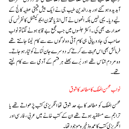
آبدیدہ ہو گئے اور بدرالدین طیب جی نے ایک بیش قیمتی عطیہ کالج کے
لیے دیا ۔ یہی نہیں بلکہ انھوں نے آل انڈیا محمڈن ایجوکیشنل کانفرنس کی
صدارت بھی کی ۔ اکثر جلسوں میں جب مجمع بےقابو ہونے لگتا تو نواب
صاحب کی جادو بیانی ہی کام آتی وہ لوگوں سے سے کام لینا جانتے تھے
فرمائش بھی اس محبت سے کرتے کہ دوسرے جان لُٹانے کو تیار ہو جاتے ۔
وہ مردم شناس تھے اور بُرے بھلے ہر قسم کے آدمی سے سے کام لیتے
تھے۔
نواب محسن الملک کا مطالعہ کا شوق
محسن الملک کو مطالعہ کا بے حد شوق تھا انگریزی کتب پڑھواتے تھے یا
تراجم سے مستفید ہوتے تھے ان کے کتب خانے میں عربی ، فارسی اور
انگریزی کتب کا عمدہ ذخیرہ موجود تھا ۔