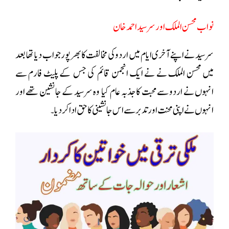
نواب محسن الملک اور سر سید احمد خان
سر سید نے اپنے آخری ایام میں اردو کی مخالفت کا بھرپور جواب دیا تھا بعد
میں محسن الملک نے نے ایک انجمن قائم کی جس کے پلیٹ فارم سے
انہوں نے اردو سے محبت کا جذبہ عام کیا وہ سرسید کے جانشین تھے اور
انہوں نے اپنی محنت اور تدبر سے اس جانشینی کا حق ادا کر دیا
۔