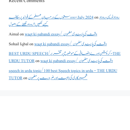
Recent Comments
روداد نویسی ،روداد
on
دو دوستوں کے درمیان علم کے فوائد پر مکالمہ - July 2024
کیسے لکھیں؟ روداد لکھنے کے اصول
waqt ki pabandi essay/ وقت کی پابندی مضمون
on
Aimal
waqt ki pabandi essay/ وقت کی پابندی مضمون
on
Sohail Iqbal
BEST URDU SPEECH/کرپشن اور بے انصافی کے موضوع پر تقریر - THE
waqt ki pabandi essay/ وقت کی پابندی مضمون
on
URDU TUTOR
speech in urdu topic/100 best Speech topics in urdu - THE URDU
شجرکاری کی اہمیت اور ضرورت پر مضمون
on
TUTOR