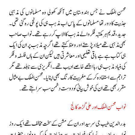
محسن الملک نے جس ہندوستان میں آنکھ کھولی وہ مسلمانوں کی مذہبی
جذبیت کا دور تھا مسلمانوں کے پاس اب مذہب ہی کی پونجی رہ گئی تھی ۔
جدید ، قدیم ہر مکتبہ فکر والے مذہب کا الاپ کر رہے تھے ۔ نواب صاحب
بھی مذہبی تھے میلاد پڑھتے اور وعظ کہتے تھے اگرچہ مذہب پر ان کی ایک
ہی کتاب ہے ہے باقی تعلیمی اور معاشرتی ہیں لیکن ان کے ہاں فلسفہ و فکر
کی بنیاد مذہب ہی رہا اچھے خاصے ادیب تھے ۔ انگریزی سے نابلد تھے مگر
تراجم سے استفادہ کرکے مغربیت کا رنگ بھی اپنایا ۔محسن الملک بے مثال
مقرر بھی تھے ان کی خوش بیانی کو دوست دشمن سب سراہتے تھے
۔
نواب محسن الملک اور علی گڑھ کالج
بدرالدین طیب جی سر سید اور ان کے مشن کے سخت مخالف تھے ایک روز
نواب صاحب نے ایسی فصاحت سے وضاحت کی کہ دونوں حضرات