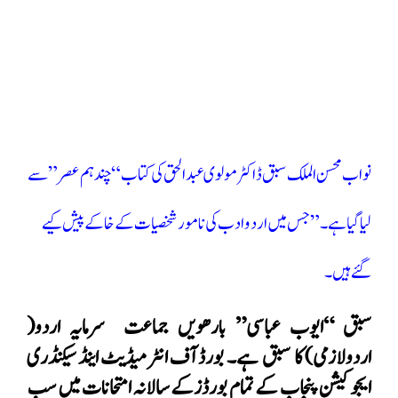
نواب محسن الملک سبق ڈاکٹر مولوی عبدالحق کی کتاب “چند ہم عصر ” سے
لیا گیا ہے۔”جس میں اردو ادب کی نامور شخصیات کے خاکے پیش کیے
گئے ہیں ۔
سبق “ایوب عباسی” بارھویں جماعت سرمایہ اردو(
اردولازمی) کا سبق ہے۔ بورڈ آف انٹرمیڈیٹ اینڈ سیکنڈری
ایجوکیشن پنجاب کے تمام بورڈزکے سالانہ امتحانات میں سب