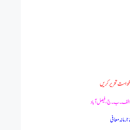
درخواست تحریر کریں
ج الف۔ب۔ج،فیصل آباد
رمانہ معافی