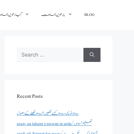
BLOG
بارھویں جماعت
گیارھویں جم
Search
for:
Recent Posts
روداد نویسی ،روداد کیسے لکھیں؟ روداد لکھنے کے اصول
essay on taleem e niswan in urdu/تعلیم نسواں
azadi aik Naimat hai essay/آزادی ایک نعمت ہے