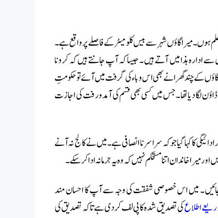
 ہوں ۔ میرا گاؤں شہر سے بیس کلو میٹر کے فاصلے پر واقع ہے ۔
سے ادارہ ہذا میں آتے ہیں ۔ جیسا کہ آپ جانتے ہیں کہ کرونا
گاؤں کے چند گھرانے بھی اس وباء کی گرفت میں آئے تو حکومتِ
ن لگا دیا تھا ۔ جس میں کسی بھی قسم کی آمدورفت کی اجازت
دائیگی کا کہا گیا جو کہ سراسر نا انصافی ہے ۔ میں نے کالج نہ آنے
 اور میرا خاندان اتنا مستحکم نہیں کہ وہ یہ جرمانہ ادا کرسکے۔
یے جائیں ۔ میں اس خصوصی شفقت کی وجہ سے آپ کا احسان مند
ریعے اطلاع
کی تصدیق شدہ کاپی لف کر دی ہے تاکہ تصدیق کی