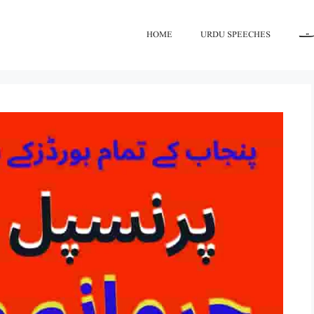
اعت
URDU SPEECHES
HOME