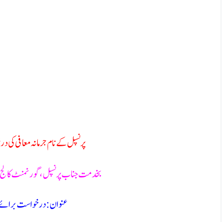
پرنسپل کے نام جرمانہ معافی کی 
بخدمت جناب پرنسپل ،گورنمنٹ کال
عنوان : درخواست برائے ج