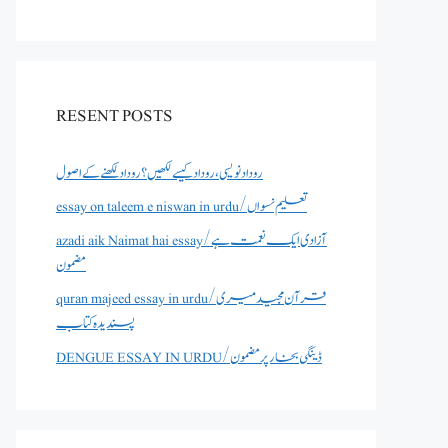
RESENT POSTS
روداد نویسی ،روداد کیسے لکھیں؟ روداد لکھنے کے اصول
essay on taleem e niswan in urdu/تعلیم نسواں
azadi aik Naimat hai essay/آزادی ایک نعمت ہے
مضمون
quran majeed essay in urdu/قرآن مجید میری
پسندیدہ کتاب
DENGUE ESSAY IN URDU/ڈینگی بخار پر مضمون