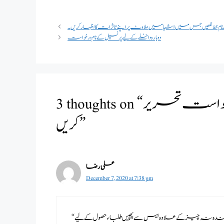
ام خط لکھیں جس میں اشیا میں ملاوٹ پر اپنے تاثرات کا اظہار کریں۔
دوبارہ داخلے کے لیے پرنسپل کے نام درخواست
3 thoughts on “پرنسپل کے نام جرمانہ معافی کی درخواست تحریر
کریں”
علی رضا
December 7, 2020 at 7:38 pm