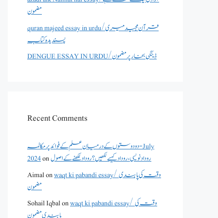
مضمون
quran majeed essay in urdu/قرآن مجید میری
پسندیدہ کتاب
DENGUE ESSAY IN URDU/ڈینگی بخار پر مضمون
Recent Comments
دو دوستوں کے درمیان علم کے فوائد پر مکالمہ - July
روداد نویسی ،روداد کیسے لکھیں؟ روداد لکھنے کے اصول
on
2024
waqt ki pabandi essay/ وقت کی پابندی
on
Aimal
مضمون
waqt ki pabandi essay/ وقت کی
on
Sohail Iqbal
پابندی مضمون