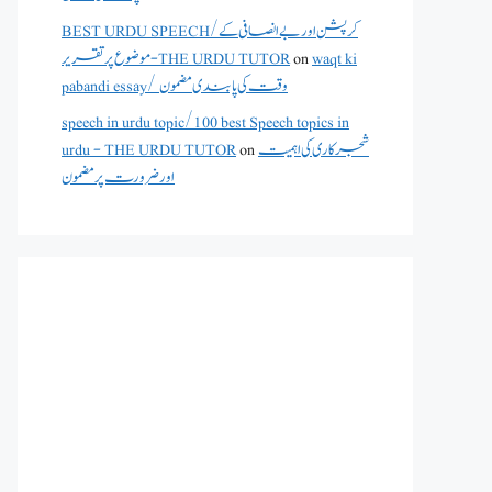
BEST URDU SPEECH/کرپشن اور بے انصافی کے
waqt ki
on
موضوع پر تقریر - THE URDU TUTOR
pabandi essay/ وقت کی پابندی مضمون
speech in urdu topic/100 best Speech topics in
شجرکاری کی اہمیت
on
urdu - THE URDU TUTOR
اور ضرورت پر مضمون