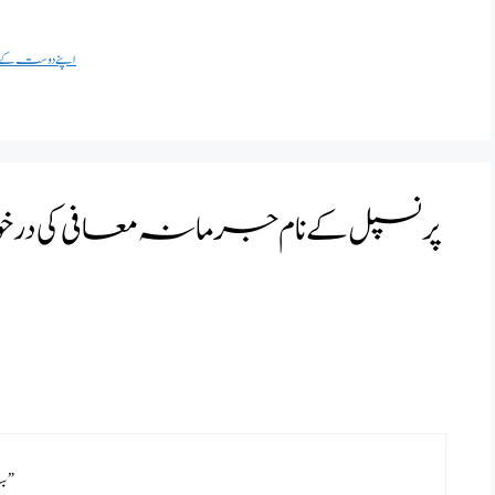
اپنے دوست کے ن
“بندہ نہ چیز کے علاوہ بیس سے پچیس طلباء حصول کے لیے”