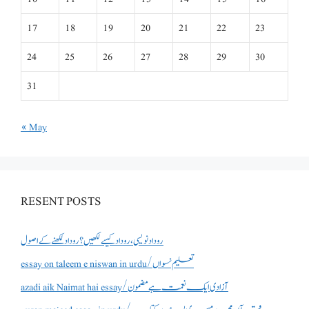
17
18
19
20
21
22
23
24
25
26
27
28
29
30
31
« May
RESENT POSTS
روداد نویسی ،روداد کیسے لکھیں؟ روداد لکھنے کے اصول
essay on taleem e niswan in urdu/تعلیم نسواں
azadi aik Naimat hai essay/آزادی ایک نعمت ہے مضمون