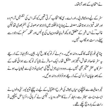
نے امتحان کے بعد آنا تھا ۔
سفر کے لیے وہ ہمیشہ بی۔او۔اے۔سی کا انتخاب کرتی تھیں کیونکہ اس کی نشستیں آرام دہ
اور عملہ تمیزدار ہوتا تھا ۔ مصنفہ نے پہلا پڑاؤ کلکتہ میں ڈالا جو موصوفہ کی جنم بھومی تھا لیکن
غالبؔ نے اس شہر کے متعلق جو کچھ فرمایا تھا وہ یہاں کی پولیس اور محکمہ کسٹم کے وجود سے
پہلے درست ہو گا اب نہیں ۔
چنانچہ فوراً ہانگ کانگ روانہ ہوئیں ۔ دم لے کر ٹوکیو کا رُخ کیا ۔ پین ۔ایم جہاز کے ذریعے
یہ سفر خاصا ارتعاش انگیز اور مشکل تھا ۔ ایک مسافر نے بتایا کہ ٹوکیو سے ہوائی تک کے
سفر کا یہ عشرِ عشیر بھی نہیں ہے ۔ وہ دو دن جنرل شیخ کی مہمان نوازی سے فیضیاب ہونے
کے بعد جاپان ائرلائن کے ذریعے ہونو لولو روانہ ہوئیں ۔
خیروعافیت سے پہنچنے پر میاں ہمیشہ کی طرح استقبال کے لیے نہ پہنچے تو یونیورسٹی والوں نے
ایسٹ ویسٹ سینٹر سے رابطہ کرنے کا مشورہ دیا ۔ ٹیکسی لے کر ہائی رائز ہاسٹل پہنچیں تو
رات کے بارہ بج چکے تھے ۔