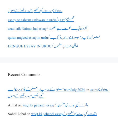
روداد نویسی ،روداد کیسے لکھیں؟ روداد لکھنے کے اصول
essay on taleem e niswan in urdu/تعلیم نسواں
azadi aik Naimat hai essay/آزادی ایک نعمت ہے مضمون
quran majeed essay in urdu/قرآن مجید میری پسندیدہ کتاب
DENGUE ESSAY IN URDU/ڈینگی بخار پر مضمون
Recent Comments
روداد نویسی ،روداد
on
دو دوستوں کے درمیان علم کے فوائد پر مکالمہ - July 2024
کیسے لکھیں؟ روداد لکھنے کے اصول
waqt ki pabandi essay/ وقت کی پابندی مضمون
on
Aimal
waqt ki pabandi essay/ وقت کی پابندی مضمون
on
Sohail Iqbal