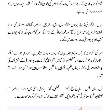
شام کو خریداری کے لیے سپر مارکیٹ گئے جو امریکی تمدن کا شاندار کرشمہ ہے ۔ وہاں ہر چیز
نقد و ادھار دستیاب ہے ۔
میاں نے گھر سیکنڈ ہینڈ چیزوں مثلاً کار ، ٹی ۔وی اور فرنیچر سے بھر رکھا تھا ۔ مصنفہ کئی روز کا
کھانا بنا کر فریزر میں فریز کر لیتی اور خود ہوائی کے جزائر کی سیر کو نکل جاتی ۔ لائبریوں سے
کتب اور یونیورسٹی سے دوست مل گئے ۔
امریکی حکومت کا ایک اور کارنامہ یہاں کا ایسٹ ویسٹ سینٹرہے ۔ جو دنیا بھر سے سینئر
سکالرز کو مدعو کرتا ہے اور محقیقین کی کتابیں بھی شائع کرتا ہے ۔ یونیورسٹی کے اشتراک کی
بدولت امریکی سکالرز یہاں علم بانٹتے ہیں نمائشیں منعقد ہوتی ہیں اور جشن منائے جاتے
ہیں ۔
قریب ہی دلفریب جاپانی باغ دیکھنے سے تعلق رکھتا ہے یونیورسٹی میں موجود دنیا بھر کے
تشنگانِ علم کا معاشرتی تنوع خود ایک تعلیم اثاثہ ہے جو کہ اس مرکز کی خاصیت ہے۔