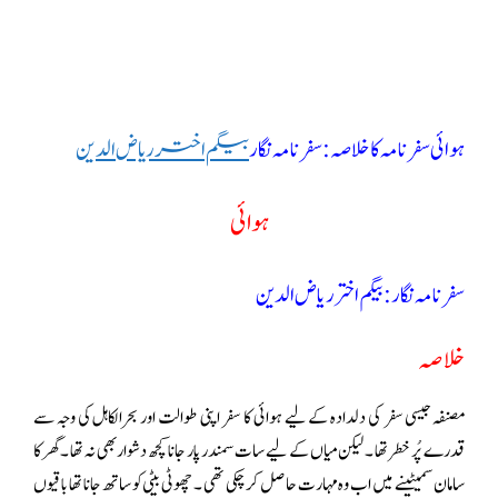
ہوائی سفرنامہ کا خلاصہ: سفر نامہ نگار
بیگم اختر ریاض الدین
ہوائی
سفر نامہ نگار : بیگم اختر ریاض الدین
خلاصہ
مصنفہ جیسی سفر کی دلدادہ کے لیے ہوائی کا سفر اپنی طوالت اور بحرالکاہل کی وجہ سے
قدرے پُر خطر تھا ۔ لیکن میاں کے لیے سات سمندر پار جانا کچھ دشوار بھی نہ تھا ۔ گھر کا
سامان سمیٹینے میں اب وہ مہارت حاصل کر چکی تھی ۔ چھوٹی بیٹی کو ساتھ جانا تھا باقیوں