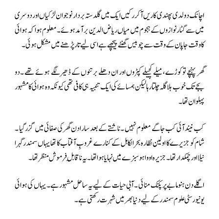
اچانک دو لدی پھندی کاریں آ کر رکیں ایک میں گلدستہ بردار نوجوان لڑکیاں اور دوسری
میں سے گٹارنوازوں کے ہجوم میں میاں ریاض الدین برآمد ہوئے ۔معلوم ہوا کہ ہوائی
کا وقت جاپان کے وقت سے چوبیس گھنٹے پیچھے ہے اسی لیے تار پڑھنے میں مشکل ہوئی ۔
گھر پہنچے تو کوڑے، میلے کچیلے کپڑوں اور ان دھلے برتنوں کے ڈھیر لگے ہوئے تھے ۔دو
بجے تک خوب ہلا گلہ چلتا رہا لیکن ہمسائے کی ایک تنبیہ ہی کافی تھی کیونکہ وہ ہوائی کا مشہور
پہلوان تھا ۔
کب نیند آئی کب جاگے معلوم نہیں ۔ ناشتے کے بعد سارا دن گھر کی صفائی میں گزر گیا ۔
شام کو جزیرے کا اولین نظارہ بحرالکاہل کے کنارے غروبِ آفتاب کا تھا یہاں سمندر گہرا
نیلا اور چمکدار تھا ۔ جزیرہ اوواہو سبزے میں نہایا ہوا تھا ۔ یہ ناقابلِ فرموش منظر تھا ۔
اگلے دن ہنومابے پر پکنک منائی ۔ آبی حیات کے لیے یہ ساحل مشہور ہے ۔یہاں کی ہوائی
یونیورسٹی علوم سمندر کے لیے دنیا بھر میں شہرت رکھتی ہے ۔