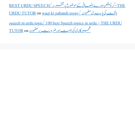
BEST URDU SPEECH/کرپشن اور بے انصافی کے موضوع پر تقریر - THE
waqt ki pabandi essay/ وقت کی پابندی مضمون
on
URDU TUTOR
speech in urdu topic/100 best Speech topics in urdu - THE URDU
شجرکاری کی اہمیت اور ضرورت پر مضمون
on
TUTOR