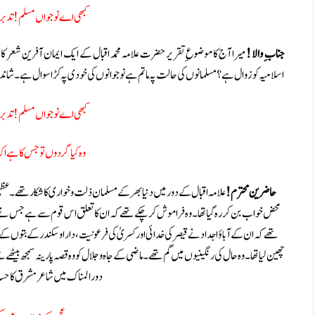
کبھی اے نوجواں مسلم ! تدبر ب
جناب ِ والا !
میرا آج کا موضوع ِ تقریر حضرت علامہ محمد اقبال کے ایک ایمان آفرین شعر ک
اسلامیہ کو زوال ہے ؟مسلمانوں کی حالت پہ ماتم ہے نوجوانوں کی خودی پہ کڑا سوال ہے ۔ شاندا
کبھی اے نوجواں مسلم ! تدبر ب
وہ کیا گردوں تو جس کا ہے اک ٹ
حاضرین محترم!
علامہ اقبال کے دور میں دنیا بھر کے مسلمان ذلت وخواری کا شکار تھے ۔ ع
محض خواب بن کر رہ گیا تھا۔ وہ فراموش کر چکے تھے کہ ان کا تعلق اس قوم سے ہے جس نے نظری
تھے کہ ان کے آباؤ اجداد نے قیصر کی خدائی اور کسریٰ کی فرعونیت ،دارا و سکندر کے بتوں کے
چھین لیا تھا۔ وہ حال کی رنگینیوں میں گم تھے۔ ماضی کے جاہ و جلال کو وہ قصہ پارینہ سمجھ بیٹھے
دور المناک میں شاعر مشرق کا حس