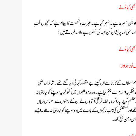
ھی کیا تو نے
ا اولین مصرعہ ہے۔ شعر کیا ہے۔ عبرت و نصیحت کا پیغام ہے کہ کیوں ملتِ
ر ماضی اور پریشان کن عہد کی تصویر ہے علامہ فرماتے ہیں:
ھی کیا تو نے
وٹا ہوا تارا
ظیم اسلاف کے کارنامے ان کیلئے بے مقصد کہانی بن گئے تھے۔ شاندار ماضی
ہ اسلام سے جنم لیا ہے ۔ وہ مدہوشیوں میں کھو کر یہ سوچنے کو تیار ہی نہ
 طلسم کو پارا پارا کر دیا تھا۔ فرنگی آقاؤں نے ان کے ذہنوں سے احساس زیاں
 تھے اور مستقبل کی تاب ناکیوں کے بارے میں وہ سوچنے کو تیار ہی نہ تھے۔ ایسے
اس ذہن چیخ اٹھا۔