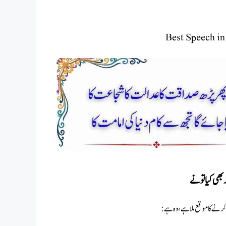
Best Speech in
ھی کیا تو نے
ے کا موقع ملا ہے ، وہ ہے :