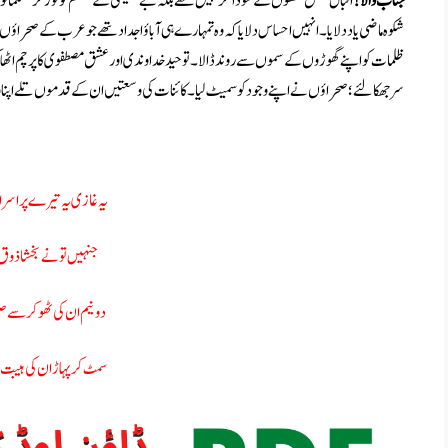
جناب والا!
اقبال محض لفظوں کے سوداگر نہیں تھے بلکہ بے حمیتی کے طلسم کو توڑ کر مسلمانوں 
شکوہ ماضی یاد دلایا۔ انہیں احساس دلایا کہ وہ تمہارے ہی آباؤ اجداد تھے جو عرب کے صحراؤں 
ظلمات کو اپنے گھوڑوں کے سموں سے روند ڈالا۔ توحید خداوندی اور عشق مصطفوی کا پرچم اٹ
سر جھکا لئے ؛ صحراؤں نے اپنے وجود کو سمیٹ لیا۔ کائنات کی وسعتیں ان کے قدموں تلے اپنا و
یہ غازی یہ تیرے پر اسر
جنہیں تو نے بخشا ذوق
دو نیم ان کی ٹھوکر سے صحر
سمٹ کر پہاڑ ان کی ہیبت