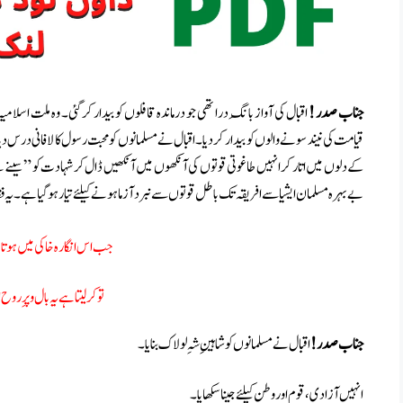
جناب صدر !
اقبال کی آواز بانگِ در ا تھی جو درماندہ قافلوں کو بیدار کر گئی۔ وہ ملت اس
قیامت کی نیند سونے والوں کو بیدار کر دیا۔ اقبال نے مسلمانوں کو محبت رسول کا لافانی درس
کے دلوں میں اتار کر انہیں طاغوتی قوتوں کی آنکھوں میں آنکھیں ڈال کر شہادت کو ” سینے 
بے بہرہ مسلمان ایشیا سے افریقہ تک باطل قوتوں سے نبرد آزما ہونے کیلئے تیار ہو گیا ہے۔ یہ
جب اس انگاره خا کی میں ہوتا 
تو کر لیتا ہے یہ بال و پرِ روح
جناب صدر !
اقبال نے مسلمانوں کو شاہینِ شہِ لولاک بنایا۔
انہیں آزادی ، قوم او ر وطن کیلئے جینا سکھایا۔