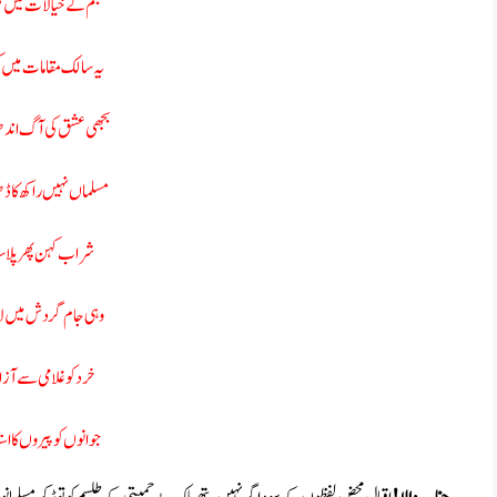
عجم کے خیالات میں کھ
یہ سالک مقامات میں کھ
بجھی عشق کی آگ اندھ
مسلماں نہیں راکھ کا ڈ
شراب کہن پھر پلا سا
وہی جام گردش میں لا 
خرد کو غلامی سے آزا
جوانوں کو پیروں کا است