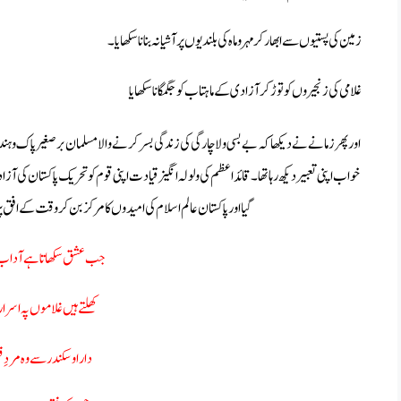
زمین کی پستیوں سے ابھار کر مہر و ماہ کی بلندیوں پر آشیانہ بنانا سکھایا۔
غلامی کی زنجیروں کو توڑ کر آزادی کے ماہتاب کو جگمگانا سکھایا
اور پھر زمانے نے دیکھا کہ بے بسی و لاچارگی کی زندگی بسر کرنے والا مسلمان برصغیر پاک و ہند
خواب اپنی تعبیر دیکھ رہا تھا۔ قائد اعظم کی ولولہ انگیز قیادت اپنی قوم کو تحریک پاکستان کی آزا
گیا اور پاکستان عالم اسلام کی امیدوں کا مرکز بن کر وقت کے افق پر 
جب عشق سکھاتا ہے آداب 
کھلتے ہیں غلاموں پہ اسرار
دارا و سکندر سے وہ مردِ فق