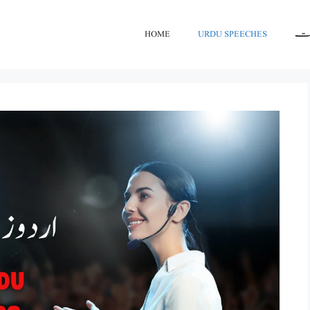
اعت
URDU SPEECHES
HOME