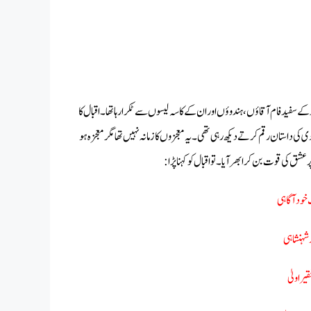
 کے سفید فام آقاؤں، ہندوؤں اور ان کے کاسہ لیسوں سے ٹکرا رہا تھا۔ اقبال کا
دی کی داستان رقم کرتے دیکھ رہی تھی۔ یہ معجزوں کا زمانہ نہیں تھا مگر معجزہ ہو
عشق کی قوت بن کر ابھر آیا ۔تو اقبال کو کہنا پڑا:
خود آگاہی
 شہنشاہی
یر اولیٰ