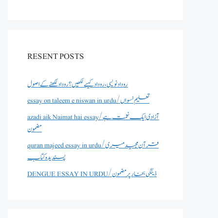
RESENT POSTS
روداد نویسی ،روداد کیسے لکھیں؟ روداد لکھنے کے اصول
essay on taleem e niswan in urdu/تعلیم نسواں
azadi aik Naimat hai essay/آزادی ایک نعمت ہے
مضمون
quran majeed essay in urdu/قرآن مجید میری
پسندیدہ کتاب
DENGUE ESSAY IN URDU/ڈینگی بخار پر مضمون