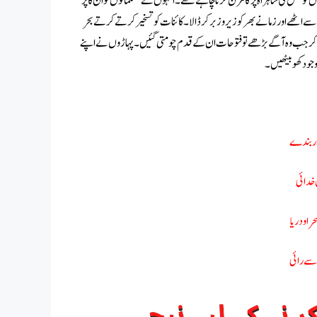
کو عمل کی شاہراہ پر گامزن کرنا چاہتے تھے۔ انہوں نے مسلمانوں کو ان کا پر
سے اٹھے اور زمانے بھر کو زیر وزبرکر ڈالا۔ کائنات کو تسخیر کرتے کرتے بحر
ھا کر جب وہ آگے بڑھے تو فتوحات ان کے قدم چومتی گئیں۔ پہاڑوں نے اپنے
جود کھو بیٹھیں۔
ار بندے
 خدائی
ا و دریا
 سے رائی