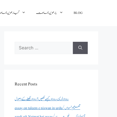
BLOG
بارھویں جماعت
گیارھویں جم
Search
for:
Recent Posts
روداد نویسی ،روداد کیسے لکھیں؟ روداد لکھنے کے اصول
essay on taleem e niswan in urdu/تعلیم نسواں
azadi aik Naimat hai essay/آزادی ایک نعمت ہے