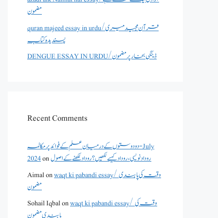
مضمون
quran majeed essay in urdu/قرآن مجید میری
پسندیدہ کتاب
DENGUE ESSAY IN URDU/ڈینگی بخار پر مضمون
Recent Comments
دو دوستوں کے درمیان علم کے فوائد پر مکالمہ - July
روداد نویسی ،روداد کیسے لکھیں؟ روداد لکھنے کے اصول
on
2024
waqt ki pabandi essay/ وقت کی پابندی
on
Aimal
مضمون
waqt ki pabandi essay/ وقت کی
on
Sohail Iqbal
پابندی مضمون