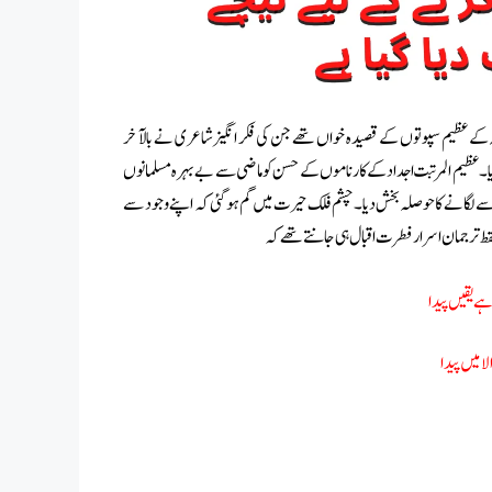
لامیہ کے عظیم سپوتوں کے قصیدہ خواں تھے جن کی فکر انگیز شاعری نے بالآ خر
 دیا۔ عظیم المرتبت اجداد کے کارناموں کے حسن کو ماضی سے بے بہرہ مسلمانوں
سے لگانے کا حوصلہ بخش دیا۔ چشم فلک حیرت میں گم ہو گئی کہ اپنے وجود سے
 فقط ترجمان اسرار فطرت اقبال ہی جانتے تھے کہ
ہے یقیں پیدا
 الامیں پیدا