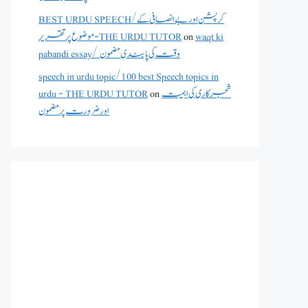
BEST URDU SPEECH/کرپشن اور بے انصافی کے
waqt ki
on
موضوع پر تقریر - THE URDU TUTOR
pabandi essay/ وقت کی پابندی مضمون
speech in urdu topic/100 best Speech topics in
شجرکاری کی اہمیت
on
urdu - THE URDU TUTOR
اور ضرورت پر مضمون