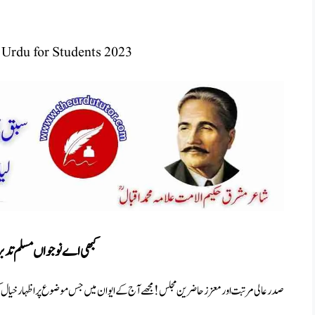
 Urdu for Students 2023
کبھی اے نوجواں مسلم تدبر ب
صدر عالی مرتبت اور معزز حاضرین مجلس ! مجھے آج کے ایوان میں جس موضوع پر اظہار خیال کرن