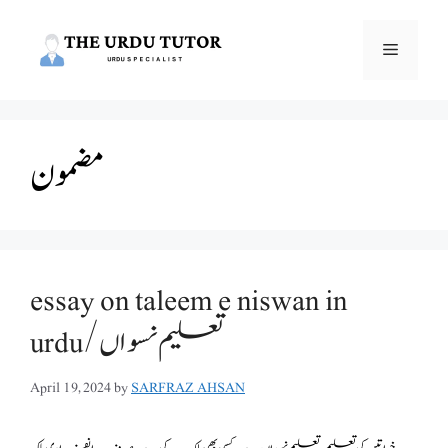
Skip
to
Menu
content
مضمون
essay on taleem e niswan in
urdu/تعلیم نسواں
April 19, 2024
by
SARFRAZ AHSAN