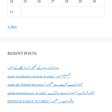
24
25
26
27
28
29
30
31
« May
RESENT POSTS
روداد نویسی ،روداد کیسے لکھیں؟ روداد لکھنے کے اصول
essay on taleem e niswan in urdu/تعلیم نسواں
azadi aik Naimat hai essay/آزادی ایک نعمت ہے مضمون
quran majeed essay in urdu/قرآن مجید میری پسندیدہ کتاب
DENGUE ESSAY IN URDU/ڈینگی بخار پر مضمون