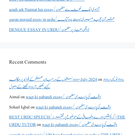
azadi aik Naimat hai essay/آزادی ایک نعمت ہے مضمون
quran majeed essay in urdu/قرآن مجید میری پسندیدہ کتاب
DENGUE ESSAY IN URDU/ڈینگی بخار پر مضمون
Recent Comments
روداد نویسی ،روداد
on
دو دوستوں کے درمیان علم کے فوائد پر مکالمہ - July 2024
کیسے لکھیں؟ روداد لکھنے کے اصول
waqt ki pabandi essay/ وقت کی پابندی مضمون
on
Aimal
waqt ki pabandi essay/ وقت کی پابندی مضمون
on
Sohail Iqbal
BEST URDU SPEECH/کرپشن اور بے انصافی کے موضوع پر تقریر - THE
waqt ki pabandi essay/ وقت کی پابندی مضمون
on
URDU TUTOR
speech in urdu topic/100 best Speech topics in urdu - THE URDU