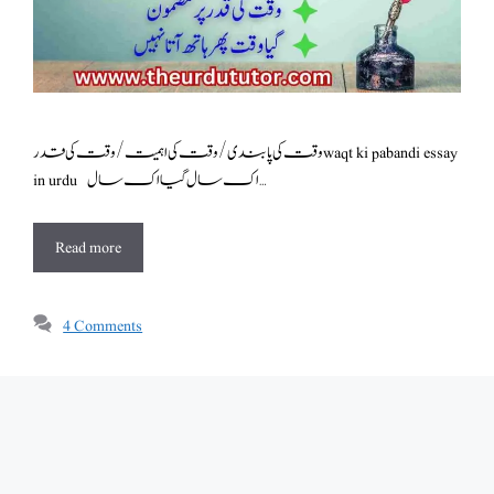
وقت کی پابندی/وقت کی اہمیت /وقت کی قدر waqt ki pabandi essay
in urdu اک سال گیا اک سال …
Read more
4 Comments