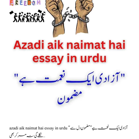
azadi aik naimat hai essay in urdu “آزادی ایک نعمت ہے” مضمون دل سے
نکلے گی نہ مر کر بھی …