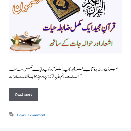
میری پسندیدہ کتاب قرآنِ مجید قرآن مجید ایک مکمل ضابطہ
حیات بِسْمِ اللّـٰهِ الرَّحْـمٰنِ الرَّحِيْـمِ ذٰلِكَ الْكِتَابُ لَا رَيْبَ ۖ …
Read more
Leave a comment