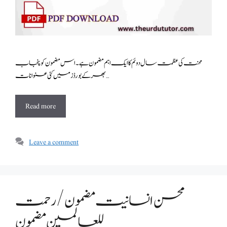
محنت کی عظمت سال دوئم کا ایک اہم مضمون ہے ۔اس مضمون کو پنجاب
بھر کے بورڈز میں کئی عنوانات …
Read more
Leave a comment
محسن انسانیت مضمون /رحمت
للعالمین مضمون