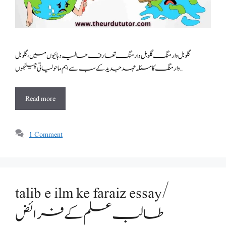
گلوبل وارمنگ گلوبل وارمنگ تعارف حالیہ دہائیوں میں، گلوبل
وارمنگ کا مسئلہ عہد جدید کے سب سے اہم ماحولیاتی چیلنجوں …
Read more
1 Comment
talib e ilm ke faraiz essay/
طالب علم کے فرائض