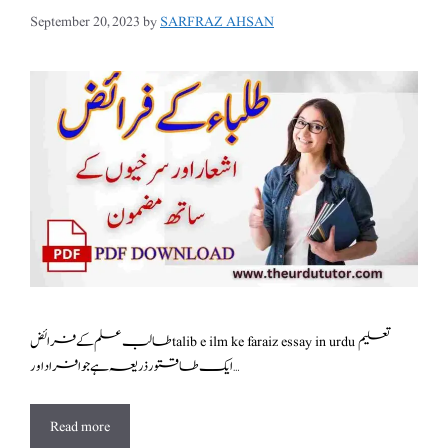
September 20, 2023
by
SARFRAZ AHSAN
طالب علم کے فرائض talib e ilm ke faraiz essay in urdu تعلیم
ایک طاقتور ذریعہ ہے جو افراد اور …
Read more