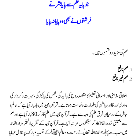
جو پایہ علم سے پایا بشر نے
فرشتوں نے بھی وہ پایا نہ پایا
علم کی مزید دو قسمیں ہیں۔
علم نافع
علم غیر نافع
اخلاقی ، ذہنی اور جسمانی تعلیم کا مقصد روح کی بالیدگی ، نفس کی پاکیزگی ، سیرت وکردار کی
بلندی اور ظا ہر و باطن کی طہارت و نفاست ہوتا ہے ۔ قرآن مجید میں بار بار آیا ہے کہ عالم و
جاہل کے درمیان فرق علم کی وجہ سے ہے ۔قرآنِ مجید میں علم کا ذکر 80 بار آیا ہے اور علم
سے مشتق شدہ الفاظ کا ذکر سینکڑوں مرتبہ آیا ہے ۔ قرآنِ مجید کے تقریبا اٹھتّر ہزار الفاظ
میں سب سے پہلے جو لفظ اللہ تعالیٰ نے رحمت دو عالم ﷺ کے قلبِ مبارک پر نازل فرمایا