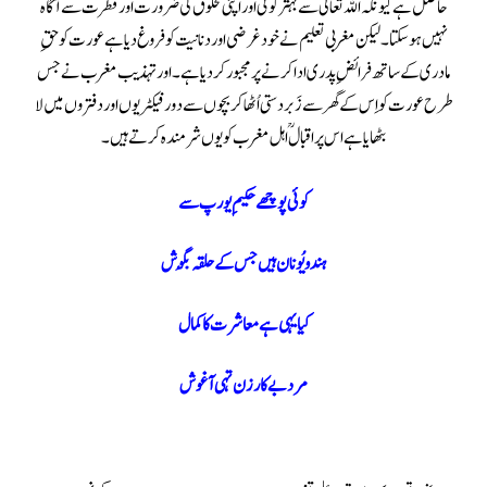
حاصل ہےکیونکہ اللہ تعالیٰ سے بہتر کوئی اوراپنی مخلوق کی ضرورت اور فطرت سے آگاہ
نہیں ہو سکتا ۔ لیکن مغربی تعلیم نے خود غرضی اور دنانیت کو فروغ دیا ہے عورت کو حقِ
مادری کے ساتھ فرائضِ پدری ادا کرنے پر مجبور کر دیا ہے ۔ اور تہذیب مغرب نے جس
طرح عورت کو اِس کے گھر سے زَبردستی اُٹھاکر بچوں سے دور فیکٹریوں اور دفتروں میں لا
بٹھایا ہے اس پراقبالؒ اہل مغرب کو یوں شرمندہ کرتے ہیں۔
کوئی پوچھے حکیمِ یورپ سے
ہند و یُونان ہیں جس کے حلقہ بگُوش
کیا یہی ہے معاشرت کا کمال
مرد بے کار زن تہی آغوش