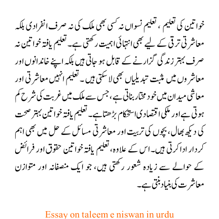
خواتین کی تعلیم ، تعلیم نسواں نہ کسی بھی ملک کی نہ صرف انفرادی بلکہ
معاشرتی ترقی کے لیے بھی انتہائی اہمیت رکھتی ہے۔ تعلیم یافتہ خواتین نہ
صرف بہتر زندگی گزارنے کے قابل ہو جاتی ہیں بلکہ اپنے خاندانوں اور
معاشروں میں مثبت تبدیلیاں بھی لا سکتی ہیں ۔ تعلیم انہیں معاشرتی اور
معاشی میدان میں خودمختار بناتی ہے، جس سے ملک میں غربت کی شرح کم
ہوتی ہے اور ملکی اقتصادی استحکام بڑھتا ہے۔ تعلیم یافتہ خواتین بہتر صحت
کی دیکھ بھال، بچوں کی تربیت اور معاشرتی مسائل کے حل میں بھی اہم
کردار ادا کرتی ہیں۔ اس کے علاوہ، تعلیم یافتہ خواتین حقوق اور فرائض
کے حوالے سے زیادہ شعور رکھتی ہیں، جو ایک منصفانہ اور متوازن
معاشرت کی بنیاد بنتی ہے۔
Essay on taleem e niswan in urdu