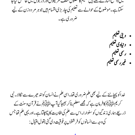
میں واضع اشارے ملتے ہیں تعلیم کا حصول مختلف طریقوں اور درجوں میں حاصل کیا جا
سکتا ہے ۔ موضوع کے حوالے سے تعلیم کی چار بڑی اقسام ہیں جو ہر مرد و زن کے لیے
ضروری ہے۔
دینی تعلیم
دنیاوی تعلیم
رسمی تعلیم
غیر رسمی تعلیم
خدا کو پہچاننے کے لیے بھی علم ضروری تھا۔اسی علم نے انسان کو اندھیرے سے نکالا۔نبی
کریم ﷺ کا فرمان ہے کہ مجھے معلم بنا کر بھیجا گیا آپ ﷺ نے قرآن وسنت کے
ذریعے ہماری زندگیوں کو سنوارا ۔اس سے علم کی افادیت کا پتا چلتا ہے۔اور یہی علم تھا جس
کی وجہ سے انسانوں کو فرشتوں پر فو قیت دی گئی بقول اقبال: