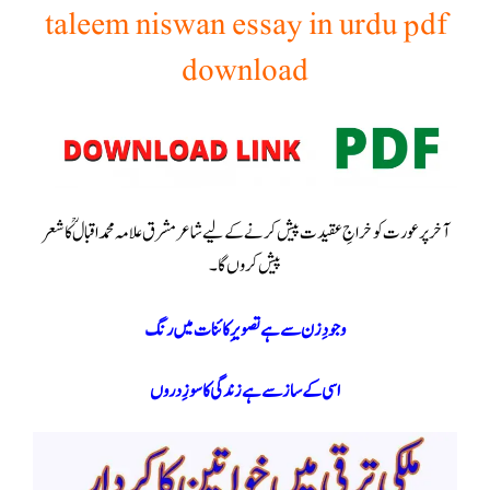
taleem niswan essay in urdu pdf
download
آخر پر عورت کو خراجِ عقیدت پیش کرنے کے لیے شاعر مشرق علامہ محمد اقبال ؒ کا شعر
پیش کروں گا۔
وجودِ زن سے ہے تصویرِکائنات میں رنگ
اسی کے ساز سے ہے زندگی کا سوزِدروں