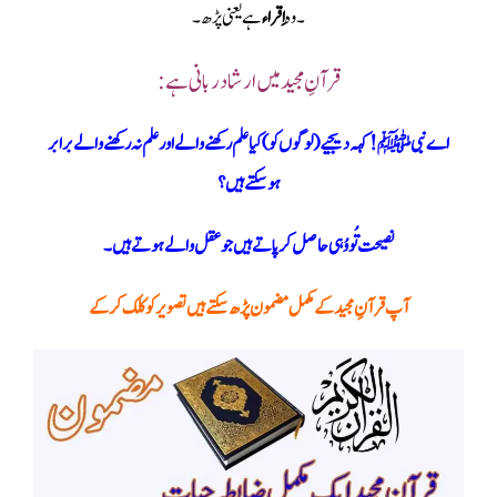
۔ وہ
اِقراء
ہے یعنی پڑھ ۔
قرآنِ مجید میں ارشاد ربانی ہے:
اے نبی ﷺ ! کہہ دیجیے ( لوگوں کو ) کیا علم رکھنے والے اور علم نہ رکھنے والے برابر
ہوسکتے ہیں ؟
نصیحت تُو وُہی حاصل کر پاتے ہیں جو عقل والے ہوتے ہیں۔
آپ قرآنِ مجید کے مکمل مضمون پڑھ سکتے ہیں تصویر کو کلک کر کے