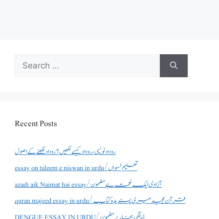
Search
for:
Recent Posts
روداد نویسی ،روداد کیسے لکھیں؟ روداد لکھنے کے اصول
essay on taleem e niswan in urdu/تعلیم نسواں
azadi aik Naimat hai essay/آزادی ایک نعمت ہے مضمون
quran majeed essay in urdu/قرآن مجید میری پسندیدہ کتاب
DENGUE ESSAY IN URDU/ڈینگی بخار پر مضمون