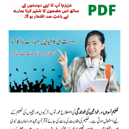
تعلیم نسواں
اور
خواتین کی خواندگی
کی اصطلاح عورتوں،لڑکیوں اور بچیوں کی تعلیم کے
لیے استعمال ہوتی ہے ۔تعلیم کی افادیت کی بات کی جائے تو قرآن مجید اور احادیثِ نبوی