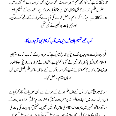
تاریخ بتاتی ہے کہ خواتین علم ِ تفسیر ، حدیث ، فقہ اور دین میں مردوں سے کم نہیں رہیں ۔
حصُول علم پر عورت کا بھی اتنا ہی حق ہے جتنا ایک مرد کا ہے۔عورت کے تعلیم یافتہ
ہونے کا فائدہ یہ ہے کہ اگر وہ علم حاصل کرے گی تو پورے گھرانے کے لیے کرے گی۔
اور یہی بات نپولین نے کہی تھی:
آپ مجھے تعلیم یافتہ مائیں دیں میں آپ کو بہترین قوم دوں گا۔
قُرون ِاول سے دورِ جدید تک دنیا کی تاریخ بتاتی ہے کہ مردوں کے شانہ بہ شانہ دخترانِ
اسلام میں ایسی باکمال خواتین نے بھی جنم لیا ہے جنہوں نے فرما ں بردار بیٹی ، وفا شعار
بیوی ،ایثار ومحبت کا علم اٹھائے بہن کا کردار ادا کرنے کے ساتھ ساتھ علم وفضل میں بھی
نمایاں مقام حاصل کیا ۔
اسلامی تاریخ میں عورتوں کے اہل علم ہونے کے حوالے سے جن صحابیات  کا ذکر آیا ہے
اس سر فہرست میں امہات المومنین حضرت عائشہ و حضرت ام سلمہ فقہ وحدیث کے
ساتھ ساتھ تفسیر میں بہت بلند مقام کی حامل خواتین تھیں ۔ تحقیق و دِرایت کی بات کی
جائے تو ان کا مقام کامل سمجھا جاتا تھا حضرت ِ اُم سلمہ کی بیٹی زینب بنت ابوسلمہ جو نبی