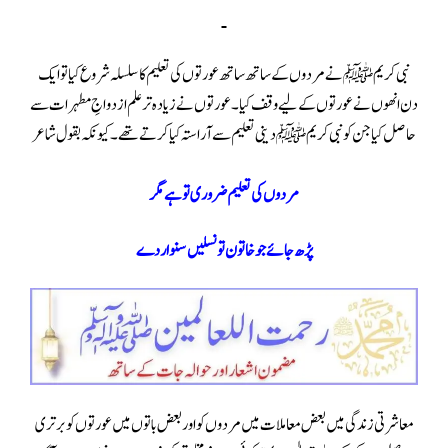
نبی کریم ﷺ نے مردوں کے ساتھ ساتھ عورتوں کی تعلیم کا سلسلہ شروع کیا تو ایک
دن انھوں نے عورتوں کے لیے وقف کیا۔عورتوں نے زیادہ تر علم ازدواجِ مطہرات سے
حاصل کیا جن کو نبی کریم ﷺ دینی تعلیم سے آراستہ کیا کرتے تھے۔کیونکہ بقول شاعر
مردوں کی تعلیم ضروری تو ہے مگر
پڑھ جائے جو خاتون تو نسلیں سنوار دے
معاشرتی زندگی میں بعض معاملات میں مردوں کو اور بعض باتوں میں عورتوں کو برتری