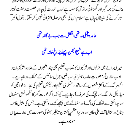
خاتونِ مشرق کو لیلائے مغرب کی طرح ہوس پیشہ نگاہوں اور لذت اندوزی کا سامان
بنانے کی ہمہ گیر اور گھناؤنی سازش کا حصہ ہے اور یہ عورت کی چادرِ عصمت وعفت کو تار
تار کرنے کی شیطانی چال ہےاسلام اس کی کبھی حوصلہ افزائی نہیں کر سکتا ۔بقول اکبرؔ
حامدہ چمکی نہ تھی انگلش سے جب بے گانہ تھی
اب ہے شمع انجمن، پہلے چراغِ خانہ تھی
میری رائے میں لڑکوں اور لڑکیوں کا نصاب تعلیم بھی چند شعبوں کے علاوہ مثلاً زبان و
ادب ، تاریخ ، معلوماتِ عامہ ، جغرافیہ، ریاضی، جنرل سائنس کےمختلف ہونا چاہیے ۔
انجینرنگ کے اکثر شعبوں کے ساتھ ،عسکری تعلیم اور ٹیکنیکل تعلیم کی بجائے خواتین کو
میڈیکل ، نرسنگ اور ٹیچنگ کی طرف آنا چاہیے۔کیونکہ اگر عورت گھر کا نظم و نسق سنبھال
اور چلا سکتی ہے تو ملک کی باگ ڈور سنبالنے میں پیچھے کیسے رہ سکتی ہے۔جس کی مثال فاطمہ
جناح ،رعنا لیاقت علی خان اور وزیرِ اعظم پاکستان بینظیر بھٹو کی صورت میں ہمارے پاس
موجود ہے۔