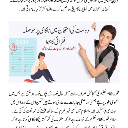
آج پاکستان میں عورتوں کی شرح خواندگی میں اضافہ اور معیار روزبروز بڑھتا جا رہا ہے۔
آج ہر امتحان میں نمایاں کامیابی حاصل کرنے والی اکثر لڑکیاں ہوتی ہیں۔
مخلوط نظام تعلیم کی گنجائش صرف سات آٹھ سال تک کے بچوں تک ہو سکتی ہے جس میں
عمومی طور پر بچے جنسی اور صنفی جذبات سے عاری ہوتے ہیں لیکن اس کے بعد اس میں
بہت سی قباحتیں ہیں ،اسلام میں کسی غیر محرم کے ساتھ بیٹھنے کی ممانعت کی گئی ہے۔
اسلام مخلوط نظام تعلیم کے خلاف ہے جو کہ مغرب کی فکر گستاخ کا عکاسی کرتا ہے جو کہ