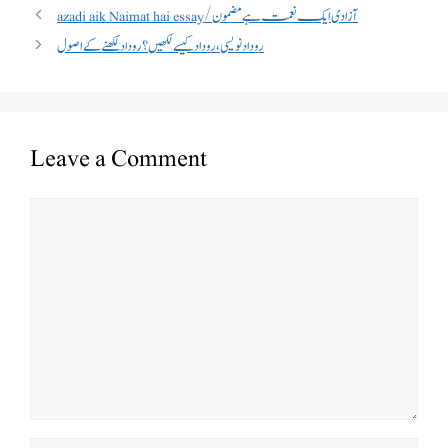
azadi aik Naimat hai essay/آزادی ایک نعمت ہے مضمون
روداد نویسی ،روداد کیسے لکھیں؟ روداد لکھنے کے اصول
Leave a Comment
Comment