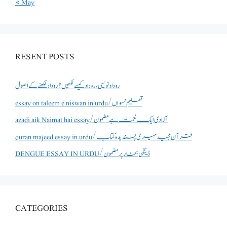
« May
RESENT POSTS
روداد نویسی ،روداد کیسے لکھیں؟ روداد لکھنے کے اصول
essay on taleem e niswan in urdu/تعلیم نسواں
azadi aik Naimat hai essay/آزادی ایک نعمت ہے مضمون
quran majeed essay in urdu/قرآن مجید میری پسندیدہ کتاب
DENGUE ESSAY IN URDU/ڈینگی بخار پر مضمون
CATEGORIES