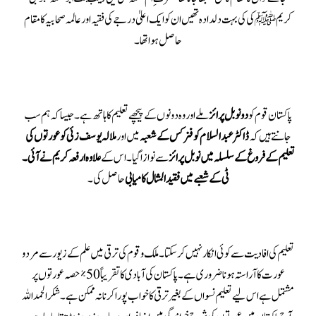
کریم ﷺ کی کی بہت دلدادہ تھیں ان کو ایک اعلیٰ درجے کی فقیہ اور عالمہ صحابیہ کا مقام
حاصل ہو اتھا ۔
پاکستان قوم کو
دو نوبل پرائز
ملے اور وہ دونوں کے پیچھے تعلیم کا ہاتھ ہے ۔جیسا کہ ہم سب
جانتے ہیں کہ
ڈاکٹر عبدالسلام کو فزکس کے شعبہ
میں اور
ملالہ یوسف زئی کو عورتوں کی
تعلیم کے فروغ کے سلسلہ میں نوبل پرائز
سے نوازا گیا۔اس کے
علاوہ ارفعہ کریم نے آئی ۔
ٹی کے شعبے میں فقیدالمثال کامیابی
حاصل کی۔
تعلیم کی افادیت سے کوئی انکار نہیں کر سکتا ۔ملک و قوم کی ترقی میں علم کے زیور سے مرد و
عورت کا آراستہ ہونا ضروری ہے۔پاکستان کی آبادی کا تقریباً 50٪ حصہ عورتوں پر
مشتمل ہے اس لیے تعلیم نسواں کے بغیر ترقی کا خواب پورا کرنا نہ ممکن ہے۔ شکر الحمداللہ