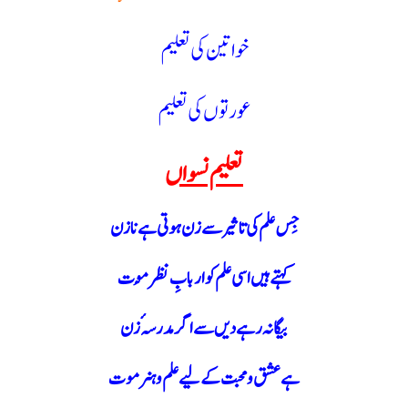
خواتین کی تعلیم
عورتوں کی تعلیم
تعلیم نسواں
جِس علم کی تاثیر سے زن ہوتی ہے نازن
کہتے ہیں اسی علم کو اربابِ نظر مُوت
بیگانہ رہے دیں سے اگر مدرسہٴ زن
ہے عشق ومحبت کے لیے علم وہنر موت