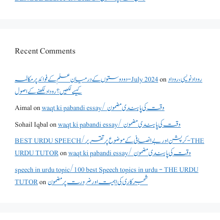
Recent Comments
روداد نویسی ،روداد
on
دو دوستوں کے درمیان علم کے فوائد پر مکالمہ - July 2024
کیسے لکھیں؟ روداد لکھنے کے اصول
waqt ki pabandi essay/ وقت کی پابندی مضمون
on
Aimal
waqt ki pabandi essay/ وقت کی پابندی مضمون
on
Sohail Iqbal
BEST URDU SPEECH/کرپشن اور بے انصافی کے موضوع پر تقریر - THE
waqt ki pabandi essay/ وقت کی پابندی مضمون
on
URDU TUTOR
speech in urdu topic/100 best Speech topics in urdu - THE URDU
شجرکاری کی اہمیت اور ضرورت پر مضمون
on
TUTOR