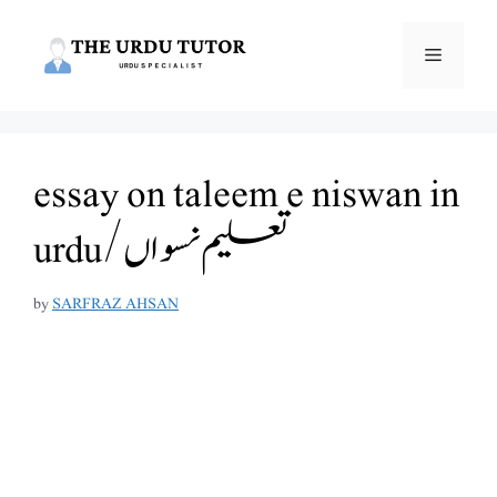
Skip
to
Menu
content
essay on taleem e niswan in
urdu/تعلیم نسواں
by
SARFRAZ AHSAN