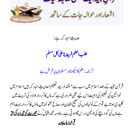
حدیثِ مبارکہ ہے:
طلب العلم فریضة علی کل مسلم
ترجمہ :علم کا سیکھنا ہرمسلمان پر فرض ہے
قرآن مجید کے بعداسلام میں سب سے مستند ذریعہ تعلیم احادیثِ مبارکہ ہیں اسلام میں
خواتین کی تعلیم کی اہمیت اس لیے بھی ضروری ہے کہ ماں کا کردار اولاد کی تربیت میں
کلیدی ہوتا ہے قوم کے نونہالوں کی صحیح اٹھان اور صالح نشو نما میں ماؤں کا کردار بہت اہم
ہے ماں کی گود بچے کی اولین درس گا ہوتی ہے ۔علامہ محمد اقبال ؒ نے
عورت کو تمدن کی جڑ
قرار دیا ہے۔