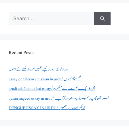
Search
for:
Recent Posts
روداد نویسی ،روداد کیسے لکھیں؟ روداد لکھنے کے اصول
essay on taleem e niswan in urdu/تعلیم نسواں
azadi aik Naimat hai essay/آزادی ایک نعمت ہے مضمون
quran majeed essay in urdu/قرآن مجید میری پسندیدہ کتاب
DENGUE ESSAY IN URDU/ڈینگی بخار پر مضمون