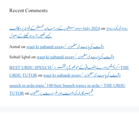
Recent Comments
روداد نویسی ،روداد
on
دو دوستوں کے درمیان علم کے فوائد پر مکالمہ - July 2024
کیسے لکھیں؟ روداد لکھنے کے اصول
waqt ki pabandi essay/ وقت کی پابندی مضمون
on
Aimal
waqt ki pabandi essay/ وقت کی پابندی مضمون
on
Sohail Iqbal
BEST URDU SPEECH/کرپشن اور بے انصافی کے موضوع پر تقریر - THE
waqt ki pabandi essay/ وقت کی پابندی مضمون
on
URDU TUTOR
speech in urdu topic/100 best Speech topics in urdu - THE URDU
شجرکاری کی اہمیت اور ضرورت پر مضمون
on
TUTOR