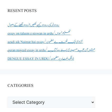
RESENT POSTS
روداد نویسی ،روداد کیسے لکھیں؟ روداد لکھنے کے اصول
essay on taleem e niswan in urdu/تعلیم نسواں
azadi aik Naimat hai essay/آزادی ایک نعمت ہے مضمون
quran majeed essay in urdu/قرآن مجید میری پسندیدہ کتاب
DENGUE ESSAY IN URDU/ڈینگی بخار پر مضمون
CATEGORIES
CATEGORIES