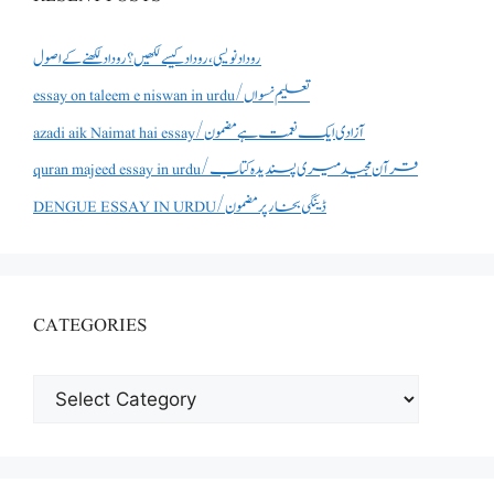
روداد نویسی ،روداد کیسے لکھیں؟ روداد لکھنے کے اصول
essay on taleem e niswan in urdu/تعلیم نسواں
azadi aik Naimat hai essay/آزادی ایک نعمت ہے مضمون
quran majeed essay in urdu/قرآن مجید میری پسندیدہ کتاب
DENGUE ESSAY IN URDU/ڈینگی بخار پر مضمون
CATEGORIES
CATEGORIES