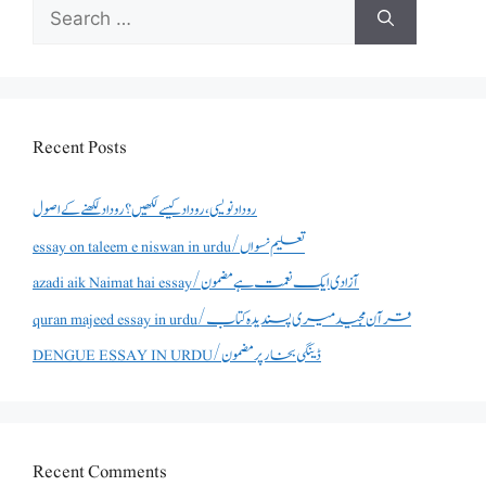
Search
for:
Recent Posts
روداد نویسی ،روداد کیسے لکھیں؟ روداد لکھنے کے اصول
essay on taleem e niswan in urdu/تعلیم نسواں
azadi aik Naimat hai essay/آزادی ایک نعمت ہے مضمون
quran majeed essay in urdu/قرآن مجید میری پسندیدہ کتاب
DENGUE ESSAY IN URDU/ڈینگی بخار پر مضمون
Recent Comments