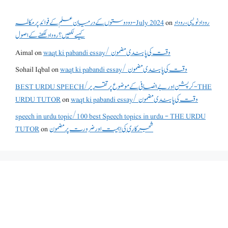
دو دوستوں کے درمیان علم کے فوائد پر مکالمہ - July 2024
on
روداد نویسی ،روداد
کیسے لکھیں؟ روداد لکھنے کے اصول
Aimal
on
waqt ki pabandi essay/ وقت کی پابندی مضمون
Sohail Iqbal
on
waqt ki pabandi essay/ وقت کی پابندی مضمون
BEST URDU SPEECH/کرپشن اور بے انصافی کے موضوع پر تقریر - THE
URDU TUTOR
on
waqt ki pabandi essay/ وقت کی پابندی مضمون
speech in urdu topic/100 best Speech topics in urdu - THE URDU
TUTOR
on
شجرکاری کی اہمیت اور ضرورت پر مضمون