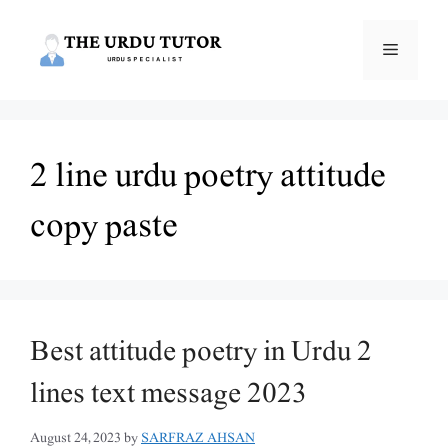
Skip
to
Menu
content
2 line urdu poetry attitude
copy paste
Best attitude poetry in Urdu 2
lines text message 2023
August 24, 2023
by
SARFRAZ AHSAN