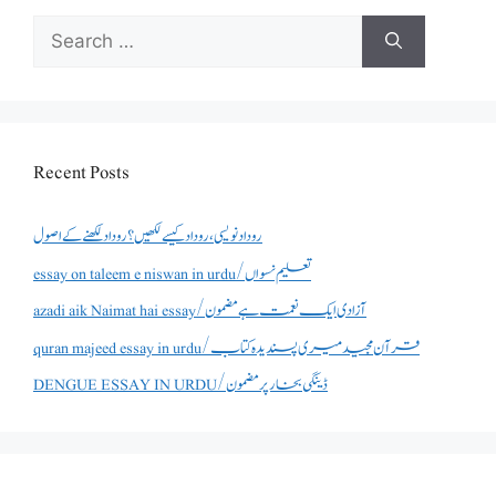
Search
for:
Recent Posts
روداد نویسی ،روداد کیسے لکھیں؟ روداد لکھنے کے اصول
essay on taleem e niswan in urdu/تعلیم نسواں
azadi aik Naimat hai essay/آزادی ایک نعمت ہے مضمون
quran majeed essay in urdu/قرآن مجید میری پسندیدہ کتاب
DENGUE ESSAY IN URDU/ڈینگی بخار پر مضمون