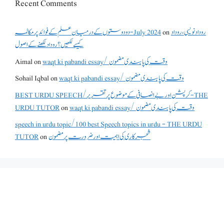
Recent Comments
دو دوستوں کے درمیان علم کے فوائد پر مکالمہ - July 2024
on
روداد نویسی ،روداد
کیسے لکھیں؟ روداد لکھنے کے اصول
Aimal
on
waqt ki pabandi essay/ وقت کی پابندی مضمون
Sohail Iqbal
on
waqt ki pabandi essay/ وقت کی پابندی مضمون
BEST URDU SPEECH/کرپشن اور بے انصافی کے موضوع پر تقریر - THE
URDU TUTOR
on
waqt ki pabandi essay/ وقت کی پابندی مضمون
speech in urdu topic/100 best Speech topics in urdu - THE URDU
TUTOR
on
شجرکاری کی اہمیت اور ضرورت پر مضمون