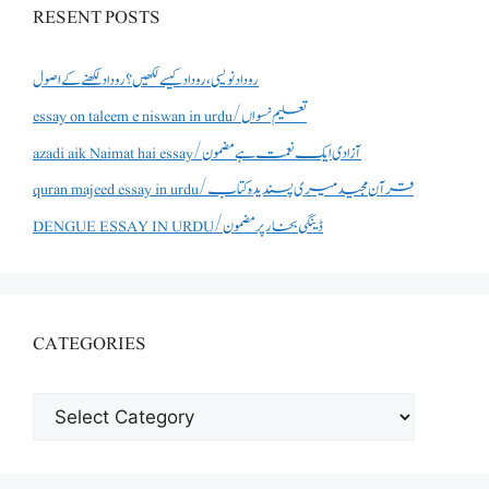
RESENT POSTS
روداد نویسی ،روداد کیسے لکھیں؟ روداد لکھنے کے اصول
essay on taleem e niswan in urdu/تعلیم نسواں
azadi aik Naimat hai essay/آزادی ایک نعمت ہے مضمون
quran majeed essay in urdu/قرآن مجید میری پسندیدہ کتاب
DENGUE ESSAY IN URDU/ڈینگی بخار پر مضمون
CATEGORIES
CATEGORIES