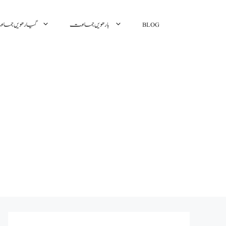
گیارھویں جم
بارھویں جماعت
BLOG