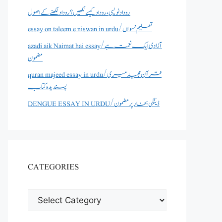
روداد نویسی ،روداد کیسے لکھیں؟ روداد لکھنے کے اصول
essay on taleem e niswan in urdu/تعلیم نسواں
azadi aik Naimat hai essay/آزادی ایک نعمت ہے
مضمون
quran majeed essay in urdu/قرآن مجید میری
پسندیدہ کتاب
DENGUE ESSAY IN URDU/ڈینگی بخار پر مضمون
CATEGORIES
CATEGORIES