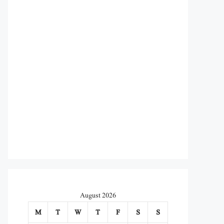
August 2026
M
T
W
T
F
S
S