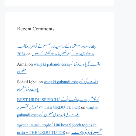
Recent Comments
دو دوستوں کے درمیان علم کے فوائد پر مکالمہ - July
2024
on
روداد نویسی ،روداد کیسے لکھیں؟ روداد لکھنے کے اصول
Aimal
on
waqt ki pabandi essay/ وقت کی پابندی
مضمون
Sohail Iqbal
on
waqt ki pabandi essay/ وقت کی
پابندی مضمون
BEST URDU SPEECH/کرپشن اور بے انصافی کے
موضوع پر تقریر - THE URDU TUTOR
on
waqt ki
pabandi essay/ وقت کی پابندی مضمون
speech in urdu topic/100 best Speech topics in
urdu - THE URDU TUTOR
on
شجرکاری کی اہمیت