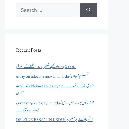
Search
for:
Recent Posts
روداد نویسی ،روداد کیسے لکھیں؟ روداد لکھنے کے اصول
essay on taleem e niswan in urdu/تعلیم نسواں
azadi aik Naimat hai essay/آزادی ایک نعمت ہے
مضمون
quran majeed essay in urdu/قرآن مجید میری
پسندیدہ کتاب
DENGUE ESSAY IN URDU/ڈینگی بخار پر مضمون