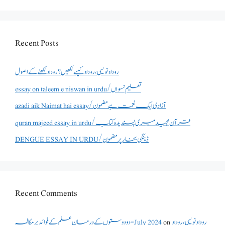
Recent Posts
روداد نویسی ،روداد کیسے لکھیں؟ روداد لکھنے کے اصول
essay on taleem e niswan in urdu/تعلیم نسواں
azadi aik Naimat hai essay/آزادی ایک نعمت ہے مضمون
quran majeed essay in urdu/قرآن مجید میری پسندیدہ کتاب
DENGUE ESSAY IN URDU/ڈینگی بخار پر مضمون
Recent Comments
دو دوستوں کے درمیان علم کے فوائد پر مکالمہ - July 2024
on
روداد نویسی ،روداد