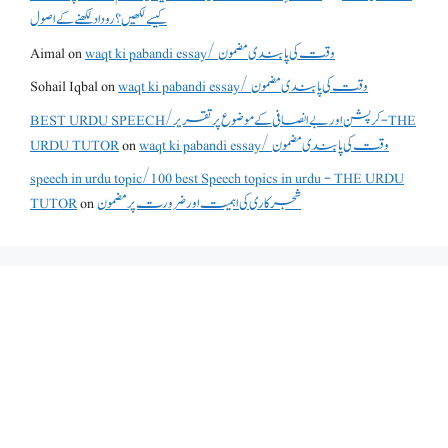
کیسے لکھیں؟ روداد لکھنے کے اصول
Aimal
on
waqt ki pabandi essay/ وقت کی پابندی مضمون
Sohail Iqbal
on
waqt ki pabandi essay/ وقت کی پابندی مضمون
BEST URDU SPEECH/کرپشن اور بے انصافی کے موضوع پر تقریر - THE
URDU TUTOR
on
waqt ki pabandi essay/ وقت کی پابندی مضمون
speech in urdu topic/100 best Speech topics in urdu - THE URDU
TUTOR
on
شجرکاری کی اہمیت اور ضرورت پر مضمون