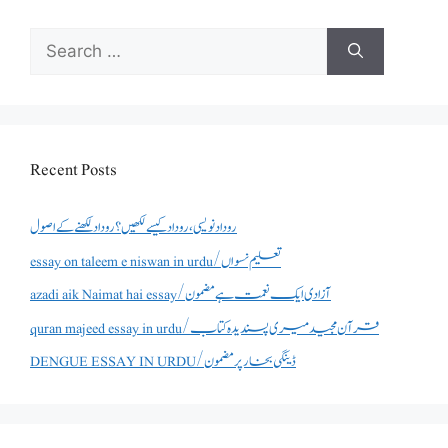
Search
for:
Recent Posts
روداد نویسی ،روداد کیسے لکھیں؟ روداد لکھنے کے اصول
essay on taleem e niswan in urdu/تعلیم نسواں
azadi aik Naimat hai essay/آزادی ایک نعمت ہے مضمون
quran majeed essay in urdu/قرآن مجید میری پسندیدہ کتاب
DENGUE ESSAY IN URDU/ڈینگی بخار پر مضمون