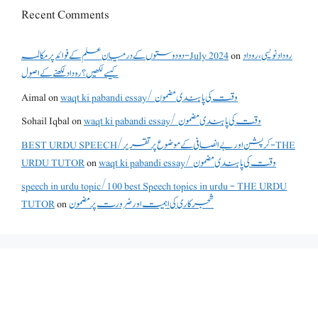
Recent Comments
دو دوستوں کے درمیان علم کے فوائد پر مکالمہ - July 2024
on
روداد نویسی ،روداد
کیسے لکھیں؟ روداد لکھنے کے اصول
Aimal
on
waqt ki pabandi essay/ وقت کی پابندی مضمون
Sohail Iqbal
on
waqt ki pabandi essay/ وقت کی پابندی مضمون
BEST URDU SPEECH/کرپشن اور بے انصافی کے موضوع پر تقریر - THE
URDU TUTOR
on
waqt ki pabandi essay/ وقت کی پابندی مضمون
speech in urdu topic/100 best Speech topics in urdu - THE URDU
TUTOR
on
شجرکاری کی اہمیت اور ضرورت پر مضمون