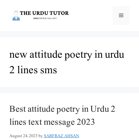
Skip
to
Menu
content
new attitude poetry in urdu
2 lines sms
Best attitude poetry in Urdu 2
lines text message 2023
August 24, 2023
by
SARFRAZ AHSAN