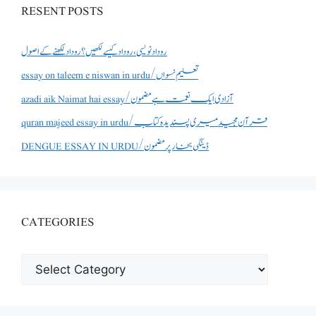
RESENT POSTS
روداد نویسی ،روداد کیسے لکھیں؟ روداد لکھنے کے اصول
essay on taleem e niswan in urdu/تعلیم نسواں
azadi aik Naimat hai essay/آزادی ایک نعمت ہے مضمون
quran majeed essay in urdu/قرآن مجید میری پسندیدہ کتاب
DENGUE ESSAY IN URDU/ڈینگی بخار پر مضمون
CATEGORIES
CATEGORIES