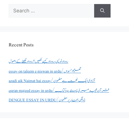
Search
for:
Recent Posts
روداد نویسی ،روداد کیسے لکھیں؟ روداد لکھنے کے اصول
essay on taleem e niswan in urdu/تعلیم نسواں
azadi aik Naimat hai essay/آزادی ایک نعمت ہے مضمون
quran majeed essay in urdu/قرآن مجید میری پسندیدہ کتاب
DENGUE ESSAY IN URDU/ڈینگی بخار پر مضمون