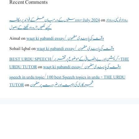
Recent Comments
دو دوستوں کے درمیان علم کے فوائد پر مکالمہ - July 2024
on
روداد نویسی ،روداد
کیسے لکھیں؟ روداد لکھنے کے اصول
Aimal
on
waqt ki pabandi essay/ وقت کی پابندی مضمون
Sohail Iqbal
on
waqt ki pabandi essay/ وقت کی پابندی مضمون
BEST URDU SPEECH/کرپشن اور بے انصافی کے موضوع پر تقریر - THE
URDU TUTOR
on
waqt ki pabandi essay/ وقت کی پابندی مضمون
speech in urdu topic/100 best Speech topics in urdu - THE URDU
TUTOR
on
شجرکاری کی اہمیت اور ضرورت پر مضمون