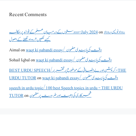
Recent Comments
دو دوستوں کے درمیان علم کے فوائد پر مکالمہ - July 2024
on
روداد نویسی ،روداد
کیسے لکھیں؟ روداد لکھنے کے اصول
Aimal
on
waqt ki pabandi essay/ وقت کی پابندی مضمون
Sohail Iqbal
on
waqt ki pabandi essay/ وقت کی پابندی مضمون
BEST URDU SPEECH/کرپشن اور بے انصافی کے موضوع پر تقریر - THE
URDU TUTOR
on
waqt ki pabandi essay/ وقت کی پابندی مضمون
speech in urdu topic/100 best Speech topics in urdu - THE URDU
TUTOR
on
شجرکاری کی اہمیت اور ضرورت پر مضمون