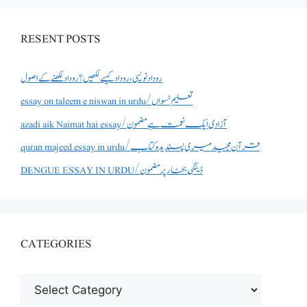
RESENT POSTS
روداد نویسی ،روداد کیسے لکھیں؟ روداد لکھنے کے اصول
essay on taleem e niswan in urdu/تعلیم نسواں
azadi aik Naimat hai essay/آزادی ایک نعمت ہے مضمون
quran majeed essay in urdu/قرآن مجید میری پسندیدہ کتاب
DENGUE ESSAY IN URDU/ڈینگی بخار پر مضمون
CATEGORIES
CATEGORIES