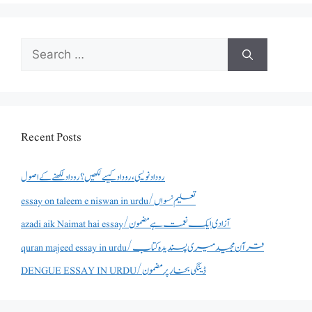
Search
for:
Recent Posts
روداد نویسی ،روداد کیسے لکھیں؟ روداد لکھنے کے اصول
essay on taleem e niswan in urdu/تعلیم نسواں
azadi aik Naimat hai essay/آزادی ایک نعمت ہے مضمون
quran majeed essay in urdu/قرآن مجید میری پسندیدہ کتاب
DENGUE ESSAY IN URDU/ڈینگی بخار پر مضمون