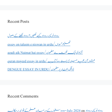
Recent Posts
روداد نویسی ،روداد کیسے لکھیں؟ روداد لکھنے کے اصول
essay on taleem e niswan in urdu/تعلیم نسواں
azadi aik Naimat hai essay/آزادی ایک نعمت ہے مضمون
quran majeed essay in urdu/قرآن مجید میری پسندیدہ کتاب
DENGUE ESSAY IN URDU/ڈینگی بخار پر مضمون
Recent Comments
دو دوستوں کے درمیان علم کے فوائد پر مکالمہ - July 2024
on
روداد نویسی ،روداد