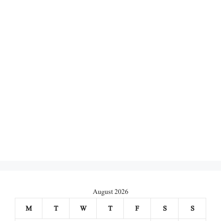
August 2026
M
T
W
T
F
S
S