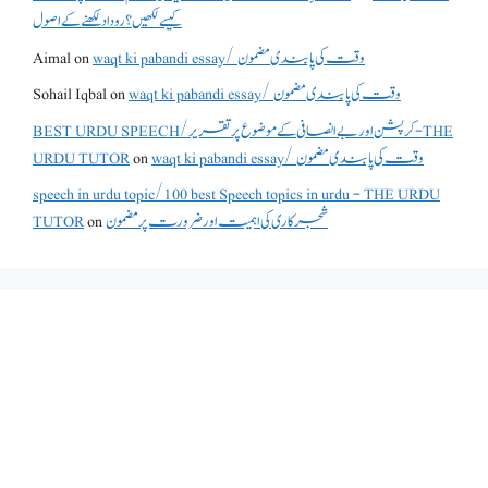
کیسے لکھیں؟ روداد لکھنے کے اصول
Aimal
on
waqt ki pabandi essay/ وقت کی پابندی مضمون
Sohail Iqbal
on
waqt ki pabandi essay/ وقت کی پابندی مضمون
BEST URDU SPEECH/کرپشن اور بے انصافی کے موضوع پر تقریر - THE
URDU TUTOR
on
waqt ki pabandi essay/ وقت کی پابندی مضمون
speech in urdu topic/100 best Speech topics in urdu - THE URDU
TUTOR
on
شجرکاری کی اہمیت اور ضرورت پر مضمون