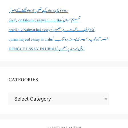
روداد نویسی ،روداد کیسے لکھیں؟ روداد لکھنے کے اصول
essay on taleem e niswan in urdu/تعلیم نسواں
azadi aik Naimat hai essay/آزادی ایک نعمت ہے مضمون
quran majeed essay in urdu/قرآن مجید میری پسندیدہ کتاب
DENGUE ESSAY IN URDU/ڈینگی بخار پر مضمون
CATEGORIES
CATEGORIES