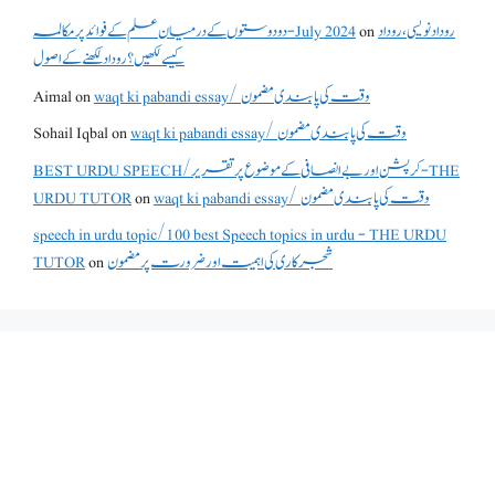
دو دوستوں کے درمیان علم کے فوائد پر مکالمہ - July 2024
on
روداد نویسی ،روداد
کیسے لکھیں؟ روداد لکھنے کے اصول
Aimal
on
waqt ki pabandi essay/ وقت کی پابندی مضمون
Sohail Iqbal
on
waqt ki pabandi essay/ وقت کی پابندی مضمون
BEST URDU SPEECH/کرپشن اور بے انصافی کے موضوع پر تقریر - THE
URDU TUTOR
on
waqt ki pabandi essay/ وقت کی پابندی مضمون
speech in urdu topic/100 best Speech topics in urdu - THE URDU
TUTOR
on
شجرکاری کی اہمیت اور ضرورت پر مضمون