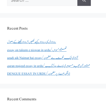
for:
Recent Posts
روداد نویسی ،روداد کیسے لکھیں؟ روداد لکھنے کے اصول
essay on taleem e niswan in urdu/تعلیم نسواں
azadi aik Naimat hai essay/آزادی ایک نعمت ہے مضمون
quran majeed essay in urdu/قرآن مجید میری پسندیدہ کتاب
DENGUE ESSAY IN URDU/ڈینگی بخار پر مضمون
Recent Comments