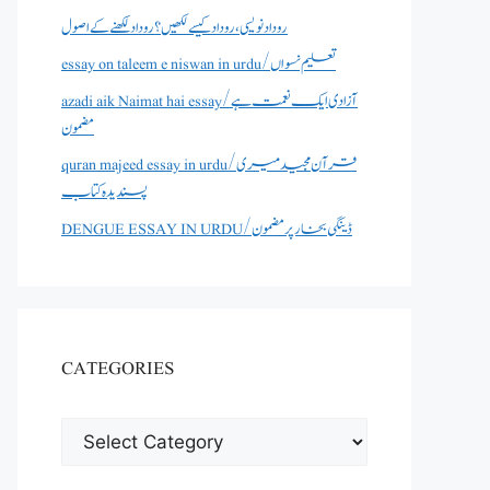
روداد نویسی ،روداد کیسے لکھیں؟ روداد لکھنے کے اصول
essay on taleem e niswan in urdu/تعلیم نسواں
azadi aik Naimat hai essay/آزادی ایک نعمت ہے
مضمون
quran majeed essay in urdu/قرآن مجید میری
پسندیدہ کتاب
DENGUE ESSAY IN URDU/ڈینگی بخار پر مضمون
CATEGORIES
CATEGORIES