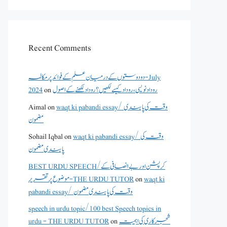
Recent Comments
دو دوستوں کے درمیان علم کے فوائد پر مکالمہ - July
2024
on
روداد نویسی ،روداد کیسے لکھیں؟ روداد لکھنے کے اصول
Aimal
on
waqt ki pabandi essay/ وقت کی پابندی
مضمون
Sohail Iqbal
on
waqt ki pabandi essay/ وقت کی
پابندی مضمون
BEST URDU SPEECH/کرپشن اور بے انصافی کے
موضوع پر تقریر - THE URDU TUTOR
on
waqt ki
pabandi essay/ وقت کی پابندی مضمون
speech in urdu topic/100 best Speech topics in
urdu - THE URDU TUTOR
on
شجرکاری کی اہمیت