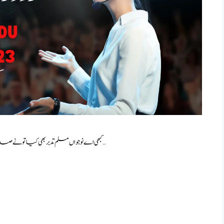
Best Speech in Urdu for Students 2023 کبھی اے نوجواں مسلم تدبر بھی کیا تو نے صدر عالی مرتبت اور …