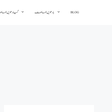
گیارھویں جم
بارھویں جماعت
BLOG