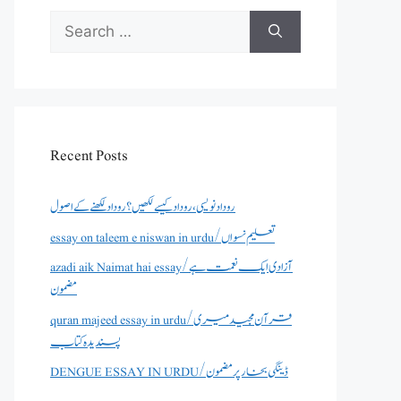
Search
for:
Recent Posts
روداد نویسی ،روداد کیسے لکھیں؟ روداد لکھنے کے اصول
essay on taleem e niswan in urdu/تعلیم نسواں
azadi aik Naimat hai essay/آزادی ایک نعمت ہے
مضمون
quran majeed essay in urdu/قرآن مجید میری
پسندیدہ کتاب
DENGUE ESSAY IN URDU/ڈینگی بخار پر مضمون