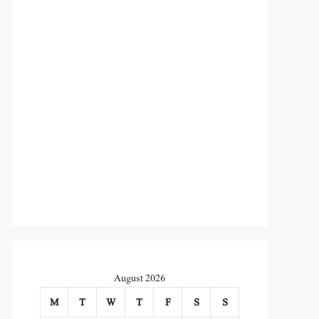
August 2026
M
T
W
T
F
S
S