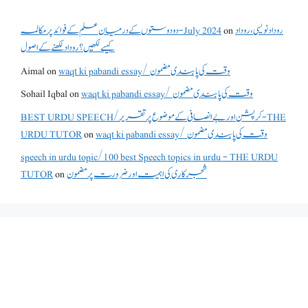
دو دوستوں کے درمیان علم کے فوائد پر مکالمہ - July 2024
on
روداد نویسی ،روداد
کیسے لکھیں؟ روداد لکھنے کے اصول
Aimal
on
waqt ki pabandi essay/ وقت کی پابندی مضمون
Sohail Iqbal
on
waqt ki pabandi essay/ وقت کی پابندی مضمون
BEST URDU SPEECH/کرپشن اور بے انصافی کے موضوع پر تقریر - THE
URDU TUTOR
on
waqt ki pabandi essay/ وقت کی پابندی مضمون
speech in urdu topic/100 best Speech topics in urdu - THE URDU
TUTOR
on
شجرکاری کی اہمیت اور ضرورت پر مضمون