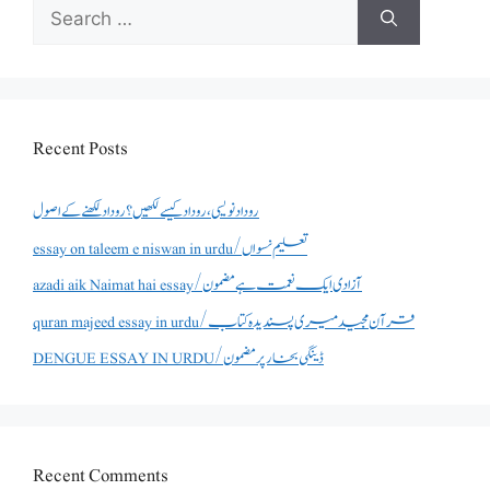
Search
for:
Recent Posts
روداد نویسی ،روداد کیسے لکھیں؟ روداد لکھنے کے اصول
essay on taleem e niswan in urdu/تعلیم نسواں
azadi aik Naimat hai essay/آزادی ایک نعمت ہے مضمون
quran majeed essay in urdu/قرآن مجید میری پسندیدہ کتاب
DENGUE ESSAY IN URDU/ڈینگی بخار پر مضمون
Recent Comments