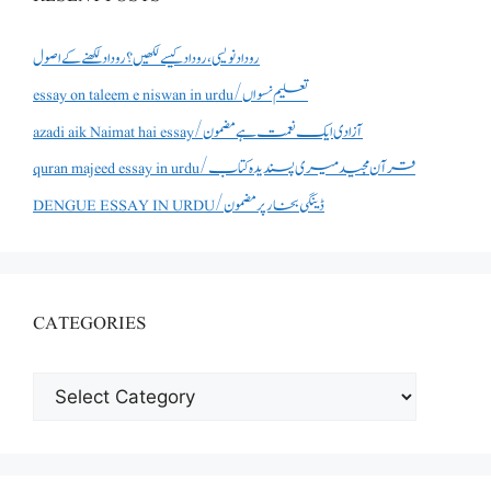
روداد نویسی ،روداد کیسے لکھیں؟ روداد لکھنے کے اصول
essay on taleem e niswan in urdu/تعلیم نسواں
azadi aik Naimat hai essay/آزادی ایک نعمت ہے مضمون
quran majeed essay in urdu/قرآن مجید میری پسندیدہ کتاب
DENGUE ESSAY IN URDU/ڈینگی بخار پر مضمون
CATEGORIES
CATEGORIES