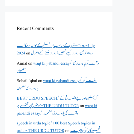
Recent Comments
دو دوستوں کے درمیان علم کے فوائد پر مکالمہ - July
2024
on
روداد نویسی ،روداد کیسے لکھیں؟ روداد لکھنے کے اصول
Aimal
on
waqt ki pabandi essay/ وقت کی پابندی
مضمون
Sohail Iqbal
on
waqt ki pabandi essay/ وقت کی
پابندی مضمون
BEST URDU SPEECH/کرپشن اور بے انصافی کے
موضوع پر تقریر - THE URDU TUTOR
on
waqt ki
pabandi essay/ وقت کی پابندی مضمون
speech in urdu topic/100 best Speech topics in
urdu - THE URDU TUTOR
on
شجرکاری کی اہمیت