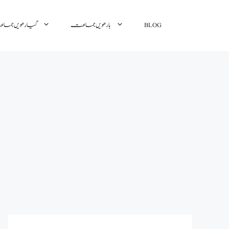
گیارھویں جم
بارھویں جماعت
BLOG