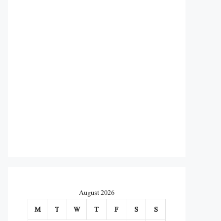
August 2026
M
T
W
T
F
S
S