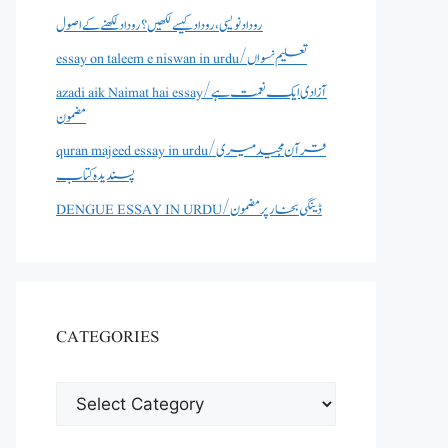
روداد نویسی ،روداد کیسے لکھیں؟ روداد لکھنے کے اصول
essay on taleem e niswan in urdu/تعلیم نسواں
azadi aik Naimat hai essay/آزادی ایک نعمت ہے
مضمون
quran majeed essay in urdu/قرآن مجید میری
پسندیدہ کتاب
DENGUE ESSAY IN URDU/ڈینگی بخار پر مضمون
CATEGORIES
CATEGORIES