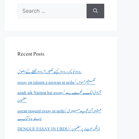
Search
for:
Recent Posts
روداد نویسی ،روداد کیسے لکھیں؟ روداد لکھنے کے اصول
essay on taleem e niswan in urdu/تعلیم نسواں
azadi aik Naimat hai essay/آزادی ایک نعمت ہے
مضمون
quran majeed essay in urdu/قرآن مجید میری
پسندیدہ کتاب
DENGUE ESSAY IN URDU/ڈینگی بخار پر مضمون