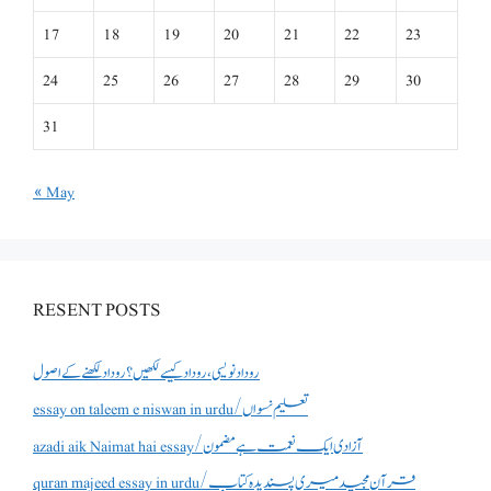
17
18
19
20
21
22
23
24
25
26
27
28
29
30
31
« May
RESENT POSTS
روداد نویسی ،روداد کیسے لکھیں؟ روداد لکھنے کے اصول
essay on taleem e niswan in urdu/تعلیم نسواں
azadi aik Naimat hai essay/آزادی ایک نعمت ہے مضمون
quran majeed essay in urdu/قرآن مجید میری پسندیدہ کتاب