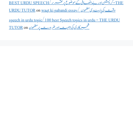
BEST URDU SPEECH/کرپشن اور بے انصافی کے موضوع پر تقریر - THE
URDU TUTOR
on
waqt ki pabandi essay/ وقت کی پابندی مضمون
speech in urdu topic/100 best Speech topics in urdu - THE URDU
TUTOR
on
شجرکاری کی اہمیت اور ضرورت پر مضمون