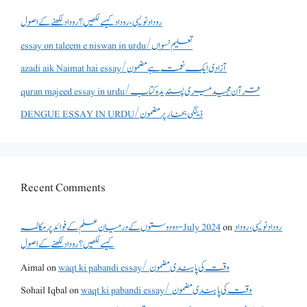
روداد نویسی ،روداد کیسے لکھیں؟ روداد لکھنے کے اصول
essay on taleem e niswan in urdu/تعلیم نسواں
azadi aik Naimat hai essay/آزادی ایک نعمت ہے مضمون
quran majeed essay in urdu/قرآن مجید میری پسندیدہ کتاب
DENGUE ESSAY IN URDU/ڈینگی بخار پر مضمون
Recent Comments
دو دوستوں کے درمیان علم کے فوائد پر مکالمہ - July 2024
on
روداد نویسی ،روداد
کیسے لکھیں؟ روداد لکھنے کے اصول
Aimal
on
waqt ki pabandi essay/ وقت کی پابندی مضمون
Sohail Iqbal
on
waqt ki pabandi essay/ وقت کی پابندی مضمون