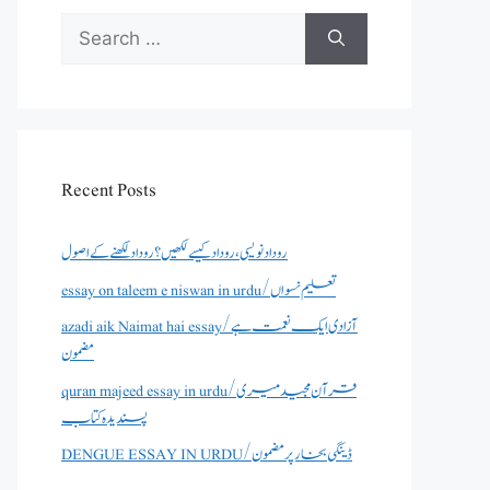
Search
for:
Recent Posts
روداد نویسی ،روداد کیسے لکھیں؟ روداد لکھنے کے اصول
essay on taleem e niswan in urdu/تعلیم نسواں
azadi aik Naimat hai essay/آزادی ایک نعمت ہے
مضمون
quran majeed essay in urdu/قرآن مجید میری
پسندیدہ کتاب
DENGUE ESSAY IN URDU/ڈینگی بخار پر مضمون