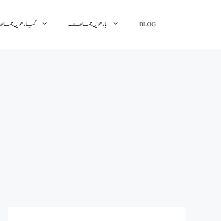
گیارھویں جم
بارھویں جماعت
BLOG