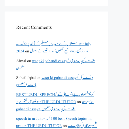
Recent Comments
دو دوستوں کے درمیان علم کے فوائد پر مکالمہ - July
2024
on
روداد نویسی ،روداد کیسے لکھیں؟ روداد لکھنے کے اصول
Aimal
on
waqt ki pabandi essay/ وقت کی پابندی
مضمون
Sohail Iqbal
on
waqt ki pabandi essay/ وقت کی
پابندی مضمون
BEST URDU SPEECH/کرپشن اور بے انصافی کے
موضوع پر تقریر - THE URDU TUTOR
on
waqt ki
pabandi essay/ وقت کی پابندی مضمون
speech in urdu topic/100 best Speech topics in
urdu - THE URDU TUTOR
on
شجرکاری کی اہمیت