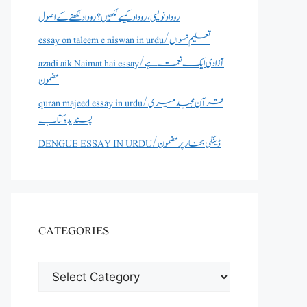
روداد نویسی ،روداد کیسے لکھیں؟ روداد لکھنے کے اصول
essay on taleem e niswan in urdu/تعلیم نسواں
azadi aik Naimat hai essay/آزادی ایک نعمت ہے
مضمون
quran majeed essay in urdu/قرآن مجید میری
پسندیدہ کتاب
DENGUE ESSAY IN URDU/ڈینگی بخار پر مضمون
CATEGORIES
CATEGORIES