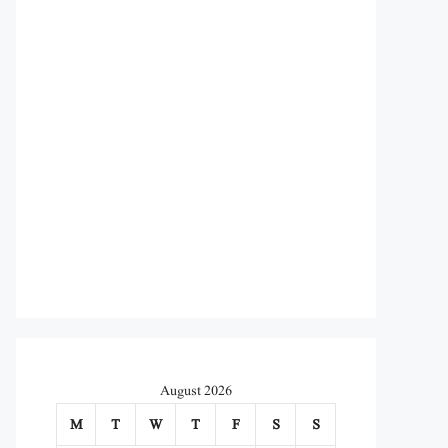
August 2026
M
T
W
T
F
S
S