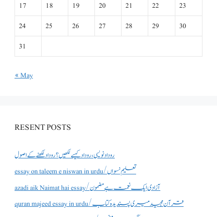
17
18
19
20
21
22
23
24
25
26
27
28
29
30
31
« May
RESENT POSTS
روداد نویسی ،روداد کیسے لکھیں؟ روداد لکھنے کے اصول
essay on taleem e niswan in urdu/تعلیم نسواں
azadi aik Naimat hai essay/آزادی ایک نعمت ہے مضمون
quran majeed essay in urdu/قرآن مجید میری پسندیدہ کتاب