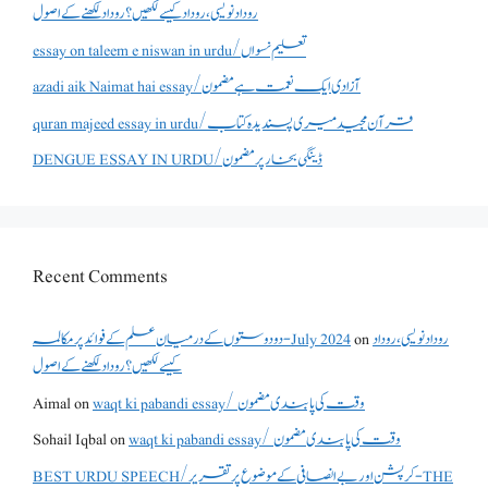
روداد نویسی ،روداد کیسے لکھیں؟ روداد لکھنے کے اصول
essay on taleem e niswan in urdu/تعلیم نسواں
azadi aik Naimat hai essay/آزادی ایک نعمت ہے مضمون
quran majeed essay in urdu/قرآن مجید میری پسندیدہ کتاب
DENGUE ESSAY IN URDU/ڈینگی بخار پر مضمون
Recent Comments
دو دوستوں کے درمیان علم کے فوائد پر مکالمہ - July 2024
on
روداد نویسی ،روداد
کیسے لکھیں؟ روداد لکھنے کے اصول
Aimal
on
waqt ki pabandi essay/ وقت کی پابندی مضمون
Sohail Iqbal
on
waqt ki pabandi essay/ وقت کی پابندی مضمون
BEST URDU SPEECH/کرپشن اور بے انصافی کے موضوع پر تقریر - THE