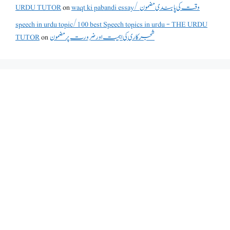
URDU TUTOR
on
waqt ki pabandi essay/ وقت کی پابندی مضمون
speech in urdu topic/100 best Speech topics in urdu - THE URDU
TUTOR
on
شجرکاری کی اہمیت اور ضرورت پر مضمون