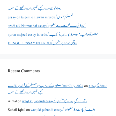
روداد نویسی ،روداد کیسے لکھیں؟ روداد لکھنے کے اصول
essay on taleem e niswan in urdu/تعلیم نسواں
azadi aik Naimat hai essay/آزادی ایک نعمت ہے مضمون
quran majeed essay in urdu/قرآن مجید میری پسندیدہ کتاب
DENGUE ESSAY IN URDU/ڈینگی بخار پر مضمون
Recent Comments
دو دوستوں کے درمیان علم کے فوائد پر مکالمہ - July 2024
on
روداد نویسی ،روداد
کیسے لکھیں؟ روداد لکھنے کے اصول
Aimal
on
waqt ki pabandi essay/ وقت کی پابندی مضمون
Sohail Iqbal
on
waqt ki pabandi essay/ وقت کی پابندی مضمون