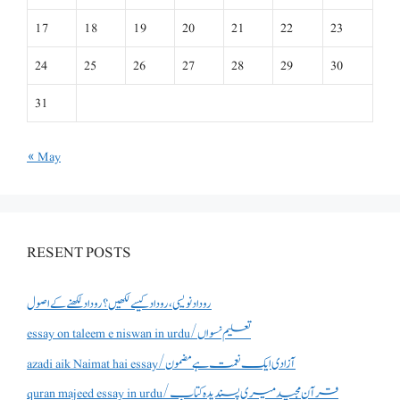
17
18
19
20
21
22
23
24
25
26
27
28
29
30
31
« May
RESENT POSTS
روداد نویسی ،روداد کیسے لکھیں؟ روداد لکھنے کے اصول
essay on taleem e niswan in urdu/تعلیم نسواں
azadi aik Naimat hai essay/آزادی ایک نعمت ہے مضمون
quran majeed essay in urdu/قرآن مجید میری پسندیدہ کتاب