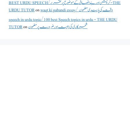
BEST URDU SPEECH/کرپشن اور بے انصافی کے موضوع پر تقریر - THE
URDU TUTOR
on
waqt ki pabandi essay/ وقت کی پابندی مضمون
speech in urdu topic/100 best Speech topics in urdu - THE URDU
TUTOR
on
شجرکاری کی اہمیت اور ضرورت پر مضمون